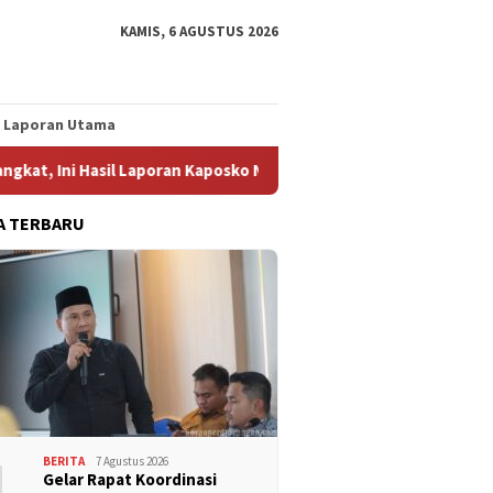
KAMIS, 6 AGUSTUS 2026
Laporan Utama
 Laporan Kaposko Nasional Satgas PRR
Konsolidasi FSPMI 
A TERBARU
1
BERITA
7 Agustus 2026
Gelar Rapat Koordinasi