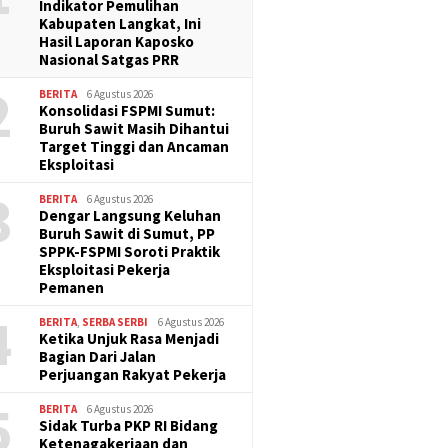
Indikator Pemulihan
Kabupaten Langkat, Ini
Hasil Laporan Kaposko
Nasional Satgas PRR
2
BERITA
6 Agustus 2026
Konsolidasi FSPMI Sumut:
Buruh Sawit Masih Dihantui
Target Tinggi dan Ancaman
Eksploitasi
3
BERITA
6 Agustus 2026
Dengar Langsung Keluhan
Buruh Sawit di Sumut, PP
SPPK-FSPMI Soroti Praktik
Eksploitasi Pekerja
Pemanen
4
BERITA
,
SERBA SERBI
6 Agustus 2026
Ketika Unjuk Rasa Menjadi
Bagian Dari Jalan
Perjuangan Rakyat Pekerja
5
BERITA
6 Agustus 2026
Sidak Turba PKP RI Bidang
Ketenagakerjaan dan