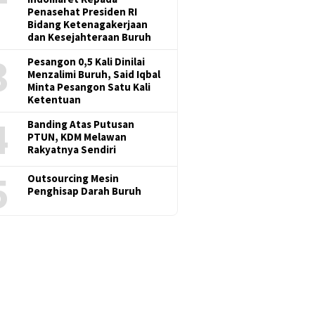
Penasehat Presiden RI
Bidang Ketenagakerjaan
dan Kesejahteraan Buruh
3
Pesangon 0,5 Kali Dinilai
Menzalimi Buruh, Said Iqbal
Minta Pesangon Satu Kali
Ketentuan
4
Banding Atas Putusan
PTUN, KDM Melawan
Rakyatnya Sendiri
5
Outsourcing Mesin
Penghisap Darah Buruh