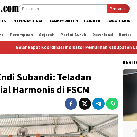
Pencarian
TIK
INTERNASIONAL
JAMKESWATCH
LAINNYA
JAWA TIMUR
ra
Perempuan
Sejarah
Partai Buruh
Download
Berita
pat Koordinasi Indikator Pemulihan Kabupaten Langkat, Ini Hasil
BERIT
Endi Subandi: Teladan
ial Harmonis di FSCM