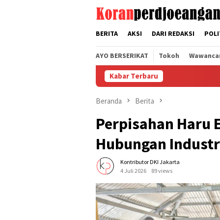
Loncat
tutup
ke
konten
BERITA
AKSI
DARI REDAKSI
POLI
AYO BERSERIKAT
Tokoh
Wawanca
Kabar Terbaru
Gelar Ra
Beranda
Berita
Perpisahan Haru 
Hubungan Industr
Kontributor DKI Jakarta
4 Juli 2026
89 views