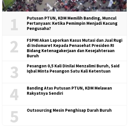
3
BERITA
6 Agustus 2026
Dengar Langsung Keluhan Buruh Sawit di
Sumut, PP SPPK-FSPMI Soroti Praktik
Eksploitasi Pekerja Pemanen
4
BERITA
,
SERBA SERBI
6 Agustus 2026
Ketika Unjuk Rasa Menjadi Bagian Dari Jalan
Perjuangan Rakyat Pekerja
5
BERITA
6 Agustus 2026
Sidak Turba PKP RI Bidang Ketenagakerjaan dan
Kesejahteraan Buruh di PT Nam Nam
BERITA POPULER MINGGU INI