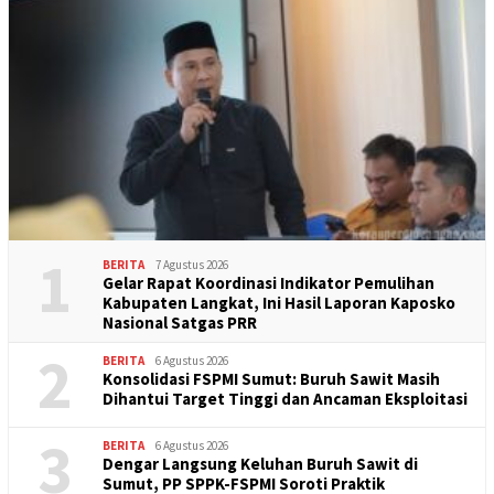
Di Hadapan Pahlawan Ekonomi, Panglima TNI
Minta Bhineka Tunggal Ika Dijadikan
Pemersatu Bangsa
Siapkan Tenda Laktasi Saat Demo, FSPMI
Purwakarta Banjir Pujian
Mekanisme Pengambilan Dana JHT Akan
Direvisi
Perundingan UMK dan UMSK Tahun 2017 di
Batam Belum Capai Kesepakatan