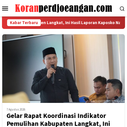
Loncat
Menu
ke
Mobile
konten
ihan Kabupaten Langkat, Ini Hasil Laporan Kaposko Nasional Sat
Kabar Terbaru
7 Agustus 2026
Gelar Rapat Koordinasi Indikator
Pemulihan Kabupaten Langkat, Ini