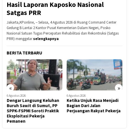
Hasil Laporan Kaposko Nasional
Satgas PRR
Jakarta,KPonline, – Selasa, 4 Agustus 2026 di Ruang Command Center
Gedung B Lantai 2 Kantor Pusat Kementerian Dalam Negeri, Posko
Nasional Satuan Tugas Percepatan Rehabilitasi dan Rekontruksi (Satgas
PRR) menggelar
selengkapnya
BERITA TERBARU
«
»
6 Agustus 2026
6 Agustus 2026
6
Dengar Langsung Keluhan
Ketika Unjuk Rasa Menjadi
S
i
Buruh Sawit di Sumut, PP
Bagian Dari Jalan
K
n
SPPK-FSPMI Soroti Praktik
Perjuangan Rakyat Pekerja
K
Eksploitasi Pekerja
Pemanen