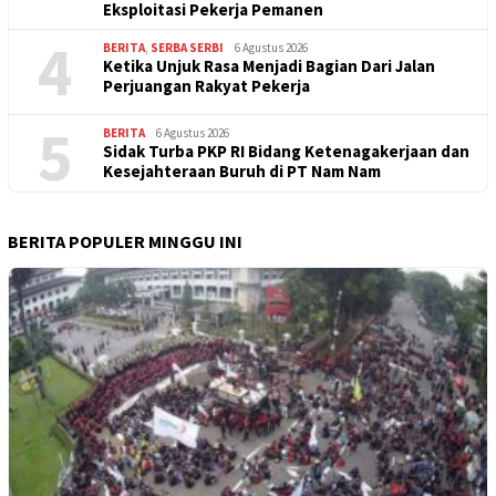
BERITA TERBARU
1
BERITA
7 Agustus 2026
Gelar Rapat Koordinasi Indikator Pemulihan
Kabupaten Langkat, Ini Hasil Laporan Kaposko
Nasional Satgas PRR
2
BERITA
6 Agustus 2026
Konsolidasi FSPMI Sumut: Buruh Sawit Masih
Dihantui Target Tinggi dan Ancaman Eksploitasi