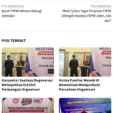
Navigasi
Pos sebelumnya
Pos berikutnya
Buruh FSPMI Infineon Berbagi
Mbah Tjokro Tegur Pimpinan FSPMI
pos
Sembako
Ditengah Rawilsus FSPMI Jatim, Ada
apa?
POS TERKAIT
Kusyanto: Saatnya Regenerasi
Ketua Panitia: Musnik VI
Melanjutkan Estafet
Momentum Memperkuat
Perjuangan Organisasi
Persatuan Organisasi