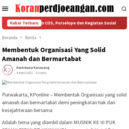
Loncat
Menu
ke
Mobile
konten
gaskan Ketaatan COS, Porselope dan Kegiatan Sosial
Kabar Terbaru
Isu
Beranda
Berita
Membentuk Organisasi Yang Solid
Amanah dan Bermartabat
Kontributor Karawang
4 April 2021
0 views
Purwakarta, KPonline – Membentuk Organisasi yang solid
amanah dan bermartabat demi peningkatan hak dan
kesejahteraan bersama
Adalah tema yang diambil dalam MUSNIK KE III PUK