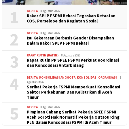
1
BERITA
8 Agustus 2026
Rakor SPLP FSPMI Bekasi Tegaskan Ketaatan
COS, Porselope dan Kegiatan Sosial
2
BERITA
8 Agustus 2026
Isu Kekerasan Berbasis Gender Disampaikan
Dalam Rakor SPLP FSPMI Bekasi
3
RAPAT RUTIN (RATIN)
8 Agustus 2026
Rapat Rutin PP SPEE FSPMI Perkuat Koordinasi
dan Konsolidasi Antarbidang
4
BERITA
,
KONSOLIDASI ANGGOTA
,
KONSOLIDASI ORGANISASI
8
Agustus 2026
Serikat Pekerja FSPMI Memperkuat Konsolidasi
Sektor Perkebunan Dan Kelistrikan di Aceh
Timur
5
BERITA
8 Agustus 2026
Pimpinan Cabang Serikat Pekerja SPEE FSPMI
Aceh Soroti Hak Normatif Pekerja Outsourcing
PLN dalam Konsolidasi FSPMI di Aceh Timur