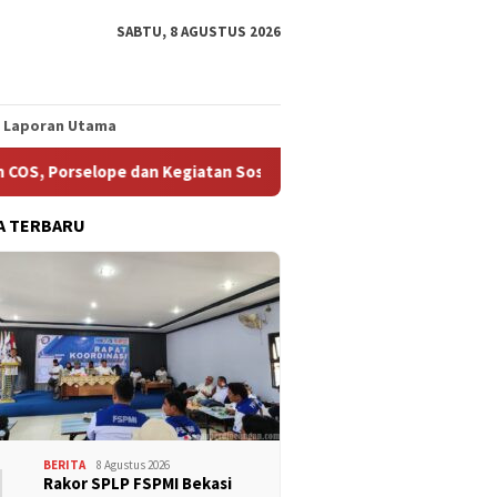
SABTU, 8 AGUSTUS 2026
Laporan Utama
orselope dan Kegiatan Sosial
Isu Kekerasan Berbasis Ge
A TERBARU
1
BERITA
8 Agustus 2026
Rakor SPLP FSPMI Bekasi