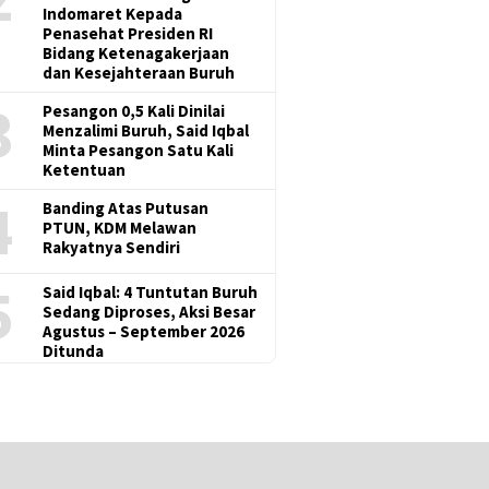
Indomaret Kepada
Penasehat Presiden RI
Bidang Ketenagakerjaan
dan Kesejahteraan Buruh
3
Pesangon 0,5 Kali Dinilai
Menzalimi Buruh, Said Iqbal
Minta Pesangon Satu Kali
Ketentuan
4
Banding Atas Putusan
PTUN, KDM Melawan
Rakyatnya Sendiri
5
Said Iqbal: 4 Tuntutan Buruh
Sedang Diproses, Aksi Besar
Agustus – September 2026
Ditunda