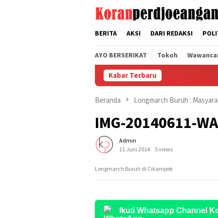
Loncat
tutup
ke
konten
BERITA
AKSI
DARI REDAKSI
POLI
AYO BERSERIKAT
Tokoh
Wawanca
Kabar Terbaru
Beranda
Longmarch Buruh : Masyar
IMG-20140611-W
Admin
11 Juni 2014
5 views
Longmarch Buruh di Cikampek
Ikuti Whatsapp Channel 