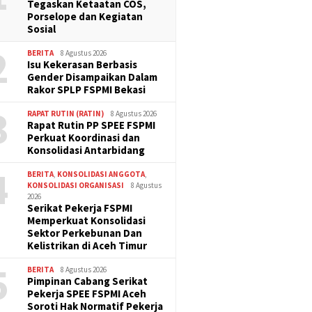
Tegaskan Ketaatan COS,
Porselope dan Kegiatan
Sosial
2
BERITA
8 Agustus 2026
Isu Kekerasan Berbasis
Gender Disampaikan Dalam
Rakor SPLP FSPMI Bekasi
3
RAPAT RUTIN (RATIN)
8 Agustus 2026
Rapat Rutin PP SPEE FSPMI
Perkuat Koordinasi dan
Konsolidasi Antarbidang
4
BERITA
,
KONSOLIDASI ANGGOTA
,
KONSOLIDASI ORGANISASI
8 Agustus
2026
Serikat Pekerja FSPMI
Memperkuat Konsolidasi
Sektor Perkebunan Dan
Kelistrikan di Aceh Timur
5
BERITA
8 Agustus 2026
Pimpinan Cabang Serikat
Pekerja SPEE FSPMI Aceh
Soroti Hak Normatif Pekerja