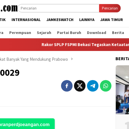
Pencarian
TIK
INTERNASIONAL
JAMKESWATCH
LAINNYA
JAWA TIMUR
ra
Perempuan
Sejarah
Partai Buruh
Download
Berita
Rakor SPLP FSPMI Bekasi Tegaskan Ketaatan COS, P
BERIT
akat Banyak Yang Mendukung Prabowo
A0029
Koranperdjoeangan.com