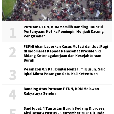
1
Putusan PTUN, KDM Memilih Banding, Muncul
Pertanyaan: Ketika Pemimpin Menjadi Kacung
Pengusaha?
2
FSPMI Akan Laporkan Kasus Mutasi dan Jual Rugi
di Indomaret Kepada Penasehat Presiden RI
Bidang Ketenagakerjaan dan Kesejahteraan
Buruh
3
Pesangon 0,5 Kali Dinilai Menzalimi Buruh, Said
Iqbal Minta Pesangon Satu Kali Ketentuan
4
Banding Atas Putusan PTUN, KDM Melawan
Rakyatnya Sendiri
5
Said Iqbal: 4 Tuntutan Buruh Sedang Diproses,
Aksi Besar Agustus – September 2026 Ditunda