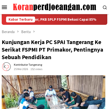
Loncat
Menu
ke
Mobile
konten
rkan dalam Rakor, PKB SPLP FSPMI Bekasi Capai 85%
Kabar Terbaru
Rako
Beranda
Berita
Kunjungan Kerja PC SPAI Tangerang Ke
Serikat FSPMI PT Primakor, Pentingnya
Sebuah Pendidikan
Kontributor Tangerang
25 Mei 2026
152 views