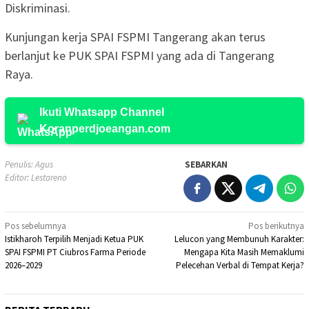
Diskriminasi.
Kunjungan kerja SPAI FSPMI Tangerang akan terus
berlanjut ke PUK SPAI FSPMI yang ada di Tangerang
Raya.
Ikuti Whatsapp Channel
Koranperdjoeangan.com
Penulis: Agus
SEBARKAN
Editor: Lestareno
Navigasi
Pos sebelumnya
Pos berikutnya
Istikharoh Terpilih Menjadi Ketua PUK
Lelucon yang Membunuh Karakter:
pos
SPAI FSPMI PT Ciubros Farma Periode
Mengapa Kita Masih Memaklumi
2026–2029
Pelecehan Verbal di Tempat Kerja?