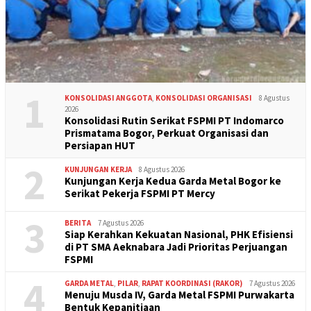
1
KONSOLIDASI ANGGOTA
,
KONSOLIDASI ORGANISASI
8 Agustus
2026
Konsolidasi Rutin Serikat FSPMI PT Indomarco
Prismatama Bogor, Perkuat Organisasi dan
Persiapan HUT
2
KUNJUNGAN KERJA
8 Agustus 2026
Kunjungan Kerja Kedua Garda Metal Bogor ke
Serikat Pekerja FSPMI PT Mercy
3
BERITA
7 Agustus 2026
Siap Kerahkan Kekuatan Nasional, PHK Efisiensi
di PT SMA Aeknabara Jadi Prioritas Perjuangan
FSPMI
4
GARDA METAL
,
PILAR
,
RAPAT KOORDINASI (RAKOR)
7 Agustus 2026
Menuju Musda IV, Garda Metal FSPMI Purwakarta
Bentuk Kepanitiaan