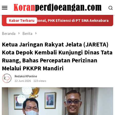
Loncat
Menu
ke
Mobile
konten
ekuatan Nasional, PHK Efisiensi di PT SMA Aeknabara Jadi Priori
Kabar Terbaru
Beranda
Berita
Ketua Jaringan Rakyat Jelata (JARETA)
Kota Depok Kembali Kunjungi Dinas Tata
Ruang, Bahas Percepatan Perizinan
Melalui PKKPR Mandiri
Redaksi KPonline
22 Juni 2026
123 views