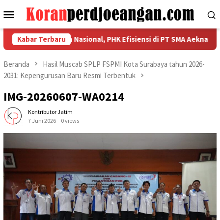
Loncat
Menu
ke
Mobile
konten
ahkan Kekuatan Nasional, PHK Efisiensi di PT SMA Aeknabara Jadi
Kabar Terbaru
Beranda
Hasil Muscab SPLP FSPMI Kota Surabaya tahun 2026-
2031: Kepengurusan Baru Resmi Terbentuk
IMG-20260607-WA0214
Kontributor Jatim
7 Juni 2026
0 views