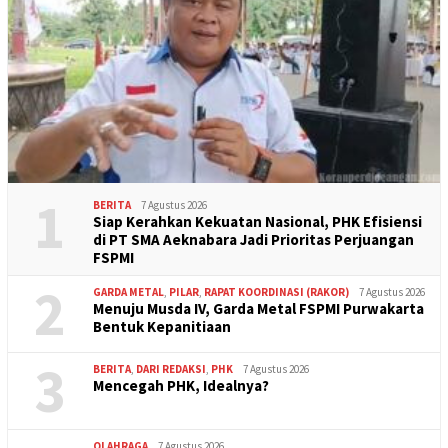
1
BERITA
7 Agustus 2026
Siap Kerahkan Kekuatan Nasional, PHK Efisiensi
di PT SMA Aeknabara Jadi Prioritas Perjuangan
FSPMI
2
GARDA METAL
,
PILAR
,
RAPAT KOORDINASI (RAKOR)
7 Agustus 2026
Menuju Musda IV, Garda Metal FSPMI Purwakarta
Bentuk Kepanitiaan
3
BERITA
,
DARI REDAKSI
,
PHK
7 Agustus 2026
Mencegah PHK, Idealnya?
OLAHRAGA
7 Agustus 2026