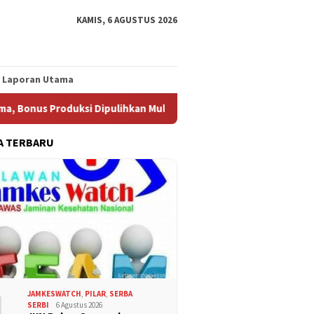
KAMIS, 6 AGUSTUS 2026
Laporan Utama
 Produksi Dipulihkan Mulai Oktober 2026
Aliansi BBM Au
A TERBARU
1
JAMKESWATCH
,
PILAR
,
SERBA
SERBI
6 Agustus 2026