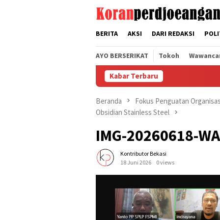
Loncat
tutup
ke
konten
BERITA
AKSI
DARI REDAKSI
POLI
AYO BERSERIKAT
Tokoh
Wawanca
Kabar Terbaru
Beranda
Fokus Penguatan Organisas
Obsidian Stainless Steel
IMG-20260618-W
Kontributor Bekasi
18 Juni 2026
0 views