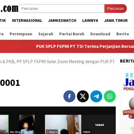
Pencarian
TIK
INTERNASIONAL
JAMKESWATCH
LAINNYA
JAWA TIMUR
ra
Perempuan
Sejarah
Partai Buruh
Download
Berita
PUK SPLP FSPMI PT TSI Terima Perjanjian Bersama, Bonus
BERIT
i & PKB, PP SPLP FSPMI Gelar Zoom Meeting dengan PUK PT.
A0001