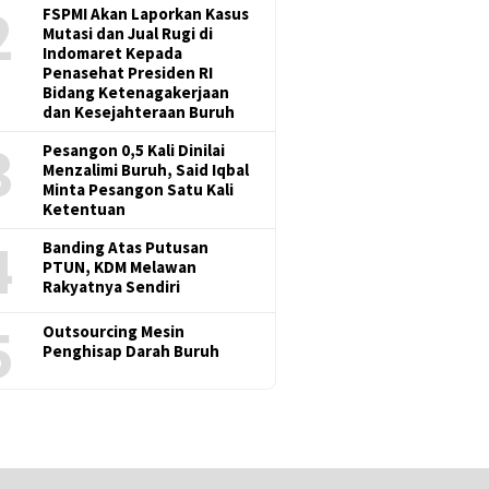
2
FSPMI Akan Laporkan Kasus
Mutasi dan Jual Rugi di
Indomaret Kepada
Penasehat Presiden RI
Bidang Ketenagakerjaan
dan Kesejahteraan Buruh
3
Pesangon 0,5 Kali Dinilai
Menzalimi Buruh, Said Iqbal
Minta Pesangon Satu Kali
Ketentuan
4
Banding Atas Putusan
PTUN, KDM Melawan
Rakyatnya Sendiri
5
Outsourcing Mesin
Penghisap Darah Buruh