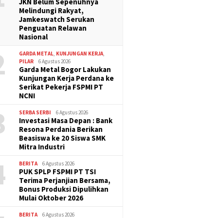
JKN Belum Sepenuhnya
Melindungi Rakyat,
Jamkeswatch Serukan
Penguatan Relawan
Nasional
2
GARDA METAL
,
KUNJUNGAN KERJA
,
PILAR
6 Agustus 2026
Garda Metal Bogor Lakukan
Kunjungan Kerja Perdana ke
Serikat Pekerja FSPMI PT
NCNI
3
SERBA SERBI
6 Agustus 2026
Investasi Masa Depan : Bank
Resona Perdania Berikan
Beasiswa ke 20 Siswa SMK
Mitra Industri
4
BERITA
6 Agustus 2026
PUK SPLP FSPMI PT TSI
Terima Perjanjian Bersama,
Bonus Produksi Dipulihkan
Mulai Oktober 2026
BERITA
6 Agustus 2026