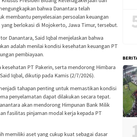
hat Khusus Presiden Bidang Ketenagakerjaan dan
, mengungkapkan bahwa Danantara telah
uk membantu penyelesaian persoalan keuangan
yang berlokasi di Mojokerto, Jawa Timur, tersebut.
tor Danantara, Said Iqbal menjelaskan bahwa
ukan adalah menilai kondisi kesehatan keuangan PT
kungan pembiayaan.
BERIT
a kesehatan PT Pakerin, serta mendorong Himbara
aid Iqbal, dikutip pada Kamis (2/7/2026).
enjadi tahapan penting untuk memastikan kondisi
ema penyelamatan dapat dilakukan secara tepat.
, Danantara akan mendorong Himpunan Bank Milik
an fasilitas pinjaman modal kerja kepada PT
ih memiliki aset yang cukup kuat sebagai dasar