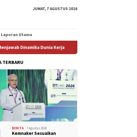
JUMAT, 7 AGUSTUS 2026
Laporan Utama
namika Dunia Kerja
Setahun Tanpa Kepastian Hukum, Pe
A TERBARU
1
BERITA
7 Agustus 2026
Kemnaker Sesuaikan