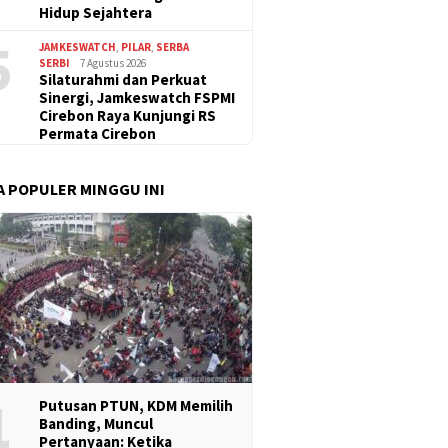
Hidup Sejahtera
5
JAMKESWATCH
,
PILAR
,
SERBA
SERBI
7 Agustus 2026
Silaturahmi dan Perkuat
Sinergi, Jamkeswatch FSPMI
Cirebon Raya Kunjungi RS
Permata Cirebon
A POPULER MINGGU INI
1
Putusan PTUN, KDM Memilih
Banding, Muncul
Pertanyaan: Ketika