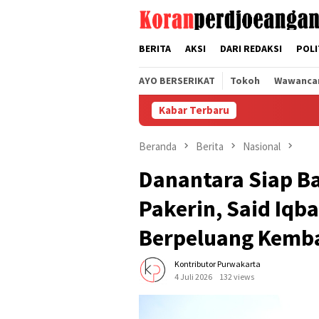
Loncat
tutup
ke
konten
BERITA
AKSI
DARI REDAKSI
POLI
AYO BERSERIKAT
Tokoh
Wawanca
Kabar Terbaru
Ke
Beranda
Berita
Nasional
Danantara Siap B
Pakerin, Said Iqba
Berpeluang Kemba
Kontributor Purwakarta
4 Juli 2026
132 views