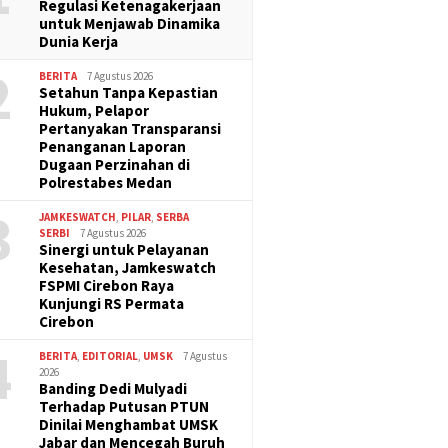
Regulasi Ketenagakerjaan
untuk Menjawab Dinamika
Dunia Kerja
2
BERITA
7 Agustus 2026
Setahun Tanpa Kepastian
Hukum, Pelapor
Pertanyakan Transparansi
Penanganan Laporan
Dugaan Perzinahan di
Polrestabes Medan
3
JAMKESWATCH
,
PILAR
,
SERBA
SERBI
7 Agustus 2026
Sinergi untuk Pelayanan
Kesehatan, Jamkeswatch
FSPMI Cirebon Raya
Kunjungi RS Permata
Cirebon
4
BERITA
,
EDITORIAL
,
UMSK
7 Agustus
2026
Banding Dedi Mulyadi
Terhadap Putusan PTUN
Dinilai Menghambat UMSK
Jabar dan Mencegah Buruh