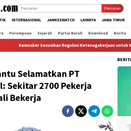
Pencarian
TIK
INTERNASIONAL
JAMKESWATCH
LAINNYA
JAWA TIMUR
ra
Perempuan
Sejarah
Partai Buruh
Download
Berita
mnaker Sesuaikan Regulasi Ketenagakerjaan untuk Menjawab Di
BERIT
antu Selamatkan PT
l: Sekitar 2700 Pekerja
li Bekerja