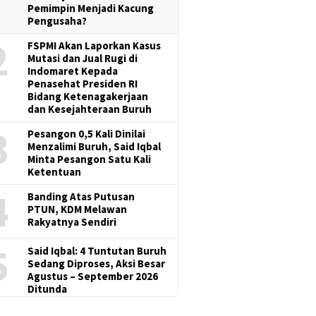
Pemimpin Menjadi Kacung
Pengusaha?
2
FSPMI Akan Laporkan Kasus
Mutasi dan Jual Rugi di
Indomaret Kepada
Penasehat Presiden RI
Bidang Ketenagakerjaan
dan Kesejahteraan Buruh
3
Pesangon 0,5 Kali Dinilai
Menzalimi Buruh, Said Iqbal
Minta Pesangon Satu Kali
Ketentuan
4
Banding Atas Putusan
PTUN, KDM Melawan
Rakyatnya Sendiri
5
Said Iqbal: 4 Tuntutan Buruh
Sedang Diproses, Aksi Besar
Agustus – September 2026
Ditunda