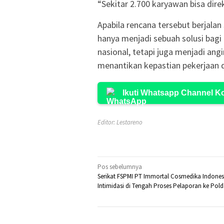
“Sekitar 2.700 karyawan bisa dire
Apabila rencana tersebut berjala
hanya menjadi sebuah solusi bagi 
nasional, tetapi juga menjadi ang
menantikan kepastian pekerjaan 
Ikuti Whatsapp Channel 
Editor: Lestareno
Navigasi
Pos sebelumnya
Serikat FSPMI PT Immortal Cosmedika Indones
pos
Intimidasi di Tengah Proses Pelaporan ke Pol