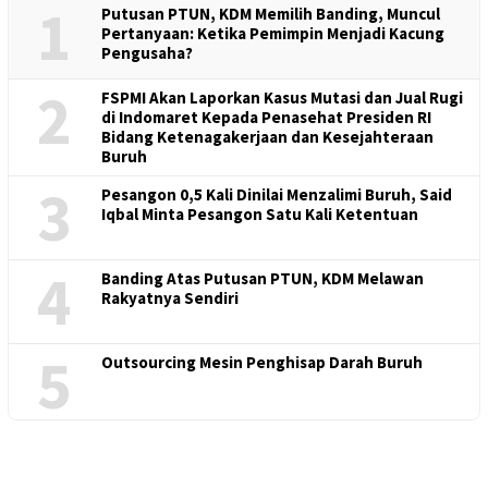
1
Putusan PTUN, KDM Memilih Banding, Muncul
Pertanyaan: Ketika Pemimpin Menjadi Kacung
Pengusaha?
2
FSPMI Akan Laporkan Kasus Mutasi dan Jual Rugi
di Indomaret Kepada Penasehat Presiden RI
Bidang Ketenagakerjaan dan Kesejahteraan
Buruh
3
Pesangon 0,5 Kali Dinilai Menzalimi Buruh, Said
Iqbal Minta Pesangon Satu Kali Ketentuan
4
Banding Atas Putusan PTUN, KDM Melawan
Rakyatnya Sendiri
5
Outsourcing Mesin Penghisap Darah Buruh