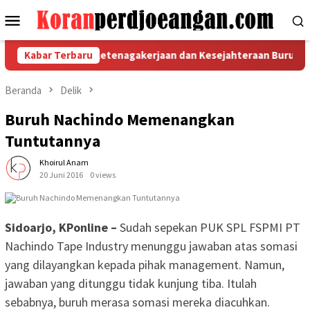
Loncat
Menu
ke
Mobile
konten
PKP RI Bidang Ketenagakerjaan dan Kesejahteraan Buruh di PT 
Kabar Terbaru
Beranda
Delik
Buruh Nachindo Memenangkan
Tuntutannya
Khoirul Anam
20 Juni 2016
0 views
Sidoarjo, KPonline –
Sudah sepekan PUK SPL FSPMI PT
Nachindo Tape Industry menunggu jawaban atas somasi
yang dilayangkan kepada pihak management. Namun,
jawaban yang ditunggu tidak kunjung tiba. Itulah
sebabnya, buruh merasa somasi mereka diacuhkan.