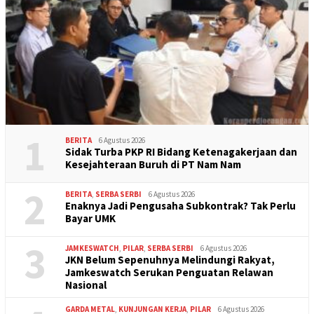
1
BERITA
6 Agustus 2026
Sidak Turba PKP RI Bidang Ketenagakerjaan dan
Kesejahteraan Buruh di PT Nam Nam
2
BERITA
,
SERBA SERBI
6 Agustus 2026
Enaknya Jadi Pengusaha Subkontrak? Tak Perlu
Bayar UMK
3
JAMKESWATCH
,
PILAR
,
SERBA SERBI
6 Agustus 2026
JKN Belum Sepenuhnya Melindungi Rakyat,
Jamkeswatch Serukan Penguatan Relawan
Nasional
GARDA METAL
,
KUNJUNGAN KERJA
,
PILAR
6 Agustus 2026