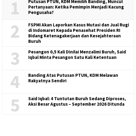
1
Putusan PTUN, KDM Memilih Banding, Muncul
Pertanyaan: Ketika Pemimpin Menjadi Kacung
Pengusaha?
2
FSPMI Akan Laporkan Kasus Mutasi dan Jual Rugi
di Indomaret Kepada Penasehat Presiden RI
Bidang Ketenagakerjaan dan Kesejahteraan
Buruh
3
Pesangon 0,5 Kali Dinilai Menzalimi Buruh, Said
Iqbal Minta Pesangon Satu Kali Ketentuan
4
Banding Atas Putusan PTUN, KDM Melawan
Rakyatnya Sendiri
5
Said Iqbal: 4 Tuntutan Buruh Sedang Diproses,
Aksi Besar Agustus – September 2026 Ditunda