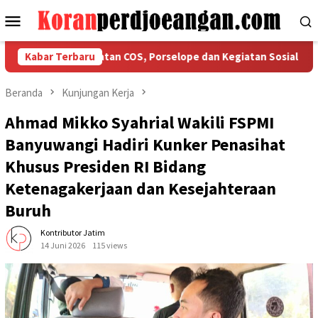
Loncat
Menu
ke
Mobile
konten
skan Ketaatan COS, Porselope dan Kegiatan Sosial
Kabar Terbaru
Isu 
Beranda
Kunjungan Kerja
Ahmad Mikko Syahrial Wakili FSPMI
Banyuwangi Hadiri Kunker Penasihat
Khusus Presiden RI Bidang
Ketenagakerjaan dan Kesejahteraan
Buruh
Kontributor Jatim
14 Juni 2026
115 views