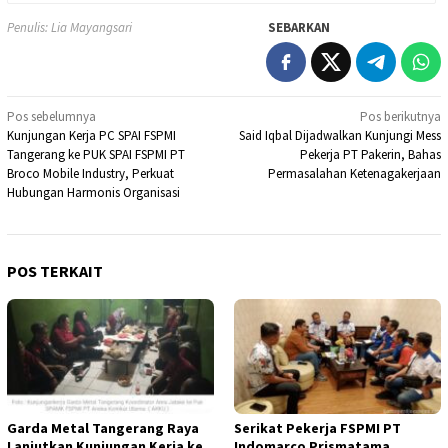
Penulis: Lia Mayangsari
SEBARKAN
Navigasi
Pos sebelumnya
Pos berikutnya
Kunjungan Kerja PC SPAI FSPMI
Said Iqbal Dijadwalkan Kunjungi Mess
pos
Tangerang ke PUK SPAI FSPMI PT
Pekerja PT Pakerin, Bahas
Broco Mobile Industry, Perkuat
Permasalahan Ketenagakerjaan
Hubungan Harmonis Organisasi
POS TERKAIT
Garda Metal Tangerang Raya
Serikat Pekerja FSPMI PT
Lanjutkan Kunjungan Kerja ke
Indomarco Prismatama