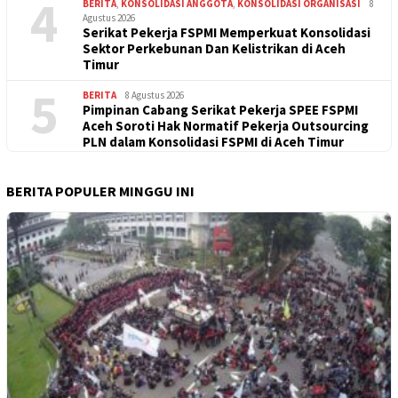
4
BERITA
,
KONSOLIDASI ANGGOTA
,
KONSOLIDASI ORGANISASI
8
Agustus 2026
Serikat Pekerja FSPMI Memperkuat Konsolidasi
Sektor Perkebunan Dan Kelistrikan di Aceh
Timur
5
BERITA
8 Agustus 2026
Pimpinan Cabang Serikat Pekerja SPEE FSPMI
Aceh Soroti Hak Normatif Pekerja Outsourcing
PLN dalam Konsolidasi FSPMI di Aceh Timur
BERITA POPULER MINGGU INI