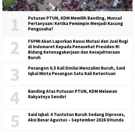
1
Putusan PTUN, KDM Memilih Banding, Muncul
Pertanyaan: Ketika Pemimpin Menjadi Kacung
Pengusaha?
2
FSPMI Akan Laporkan Kasus Mutasi dan Jual Rugi
di Indomaret Kepada Penasehat Presiden RI
Bidang Ketenagakerjaan dan Kesejahteraan
Buruh
3
Pesangon 0,5 Kali Dinilai Menzalimi Buruh, Said
Iqbal Minta Pesangon Satu Kali Ketentuan
4
Banding Atas Putusan PTUN, KDM Melawan
Rakyatnya Sendiri
5
Said Iqbal: 4 Tuntutan Buruh Sedang Diproses,
Aksi Besar Agustus – September 2026 Ditunda