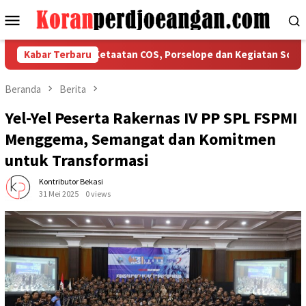
Loncat
Menu
ke
Mobile
konten
si Tegaskan Ketaatan COS, Porselope dan Kegiatan Sosial
Kabar Terbaru
Beranda
Berita
Yel-Yel Peserta Rakernas IV PP SPL FSPMI
Menggema, Semangat dan Komitmen
untuk Transformasi
Kontributor Bekasi
31 Mei 2025
0 views