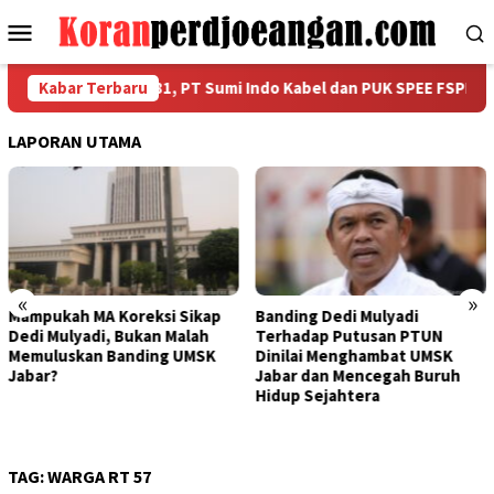
Loncat
Menu
ke
Mobile
konten
kan HUT RI ke-81, PT Sumi Indo Kabel dan PUK SPEE FSPMI Gelar 
Kabar Terbaru
LAPORAN UTAMA
«
»
Banding Dedi Mulyadi
Bapak Aing Mengajukan
Terhadap Putusan PTUN
Banding, MA Tak Boleh
Dinilai Menghambat UMSK
Mengubur Putusan PTUN Soa
Jabar dan Mencegah Buruh
UMSK Jawa Barat
Hidup Sejahtera
TAG:
WARGA RT 57