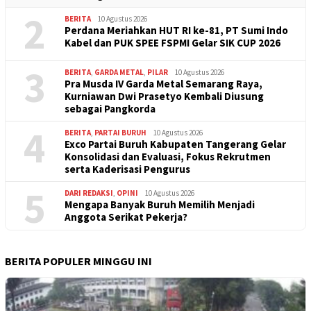
2
BERITA
10 Agustus 2026
Perdana Meriahkan HUT RI ke-81, PT Sumi Indo
Kabel dan PUK SPEE FSPMI Gelar SIK CUP 2026
3
BERITA
,
GARDA METAL
,
PILAR
10 Agustus 2026
Pra Musda IV Garda Metal Semarang Raya,
Kurniawan Dwi Prasetyo Kembali Diusung
sebagai Pangkorda
4
BERITA
,
PARTAI BURUH
10 Agustus 2026
Exco Partai Buruh Kabupaten Tangerang Gelar
Konsolidasi dan Evaluasi, Fokus Rekrutmen
serta Kaderisasi Pengurus
5
DARI REDAKSI
,
OPINI
10 Agustus 2026
Mengapa Banyak Buruh Memilih Menjadi
Anggota Serikat Pekerja?
BERITA POPULER MINGGU INI