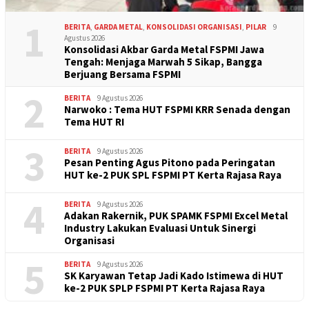
1
BERITA
,
GARDA METAL
,
KONSOLIDASI ORGANISASI
,
PILAR
9
Agustus 2026
Konsolidasi Akbar Garda Metal FSPMI Jawa
Tengah: Menjaga Marwah 5 Sikap, Bangga
Berjuang Bersama FSPMI
2
BERITA
9 Agustus 2026
Narwoko : Tema HUT FSPMI KRR Senada dengan
Tema HUT RI
3
BERITA
9 Agustus 2026
Pesan Penting Agus Pitono pada Peringatan
HUT ke-2 PUK SPL FSPMI PT Kerta Rajasa Raya
4
BERITA
9 Agustus 2026
Adakan Rakernik, PUK SPAMK FSPMI Excel Metal
Industry Lakukan Evaluasi Untuk Sinergi
Organisasi
5
BERITA
9 Agustus 2026
SK Karyawan Tetap Jadi Kado Istimewa di HUT
ke-2 PUK SPLP FSPMI PT Kerta Rajasa Raya