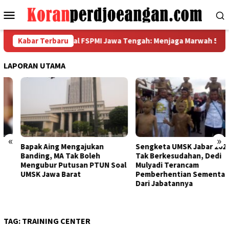
Loncat
Menu
ke
Mobile
konten
Akbar Garda Metal FSPMI Jawa Tengah: Menjaga Marwah 5 Sikap, 
Kabar Terbaru
LAPORAN UTAMA
«
»
Bapak Aing Mengajukan
Sengketa UMSK Jabar 2026
Banding, MA Tak Boleh
Tak Berkesudahan, Dedi
Mengubur Putusan PTUN Soal
Mulyadi Terancam
UMSK Jawa Barat
Pemberhentian Sementara
Dari Jabatannya
TAG:
TRAINING CENTER