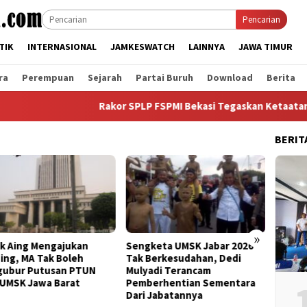
Pencarian
TIK
INTERNASIONAL
JAMKESWATCH
LAINNYA
JAWA TIMUR
ra
Perempuan
Sejarah
Partai Buruh
Download
Berita
Rakor SPLP FSPMI Bekasi Tegaskan Ketaatan COS, Po
BERIT
»
Sengketa UMSK Jabar 2026
Banding Putusan PTUN Prih
Tak Berkesudahan, Dedi
UMSK Jabar Tuai Sorotan
Mulyadi Terancam
KSPI: Yang Bayar UMSK Itu
Pemberhentian Sementara
Pengusaha, Tapi Mengapa
Dari Jabatannya
Gubernur Ngotot Melakuka