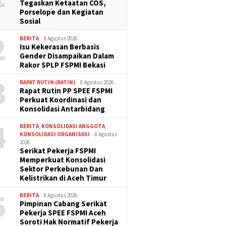
Tegaskan Ketaatan COS,
Porselope dan Kegiatan
Sosial
2
BERITA
8 Agustus 2026
Isu Kekerasan Berbasis
Gender Disampaikan Dalam
Rakor SPLP FSPMI Bekasi
3
RAPAT RUTIN (RATIN)
8 Agustus 2026
Rapat Rutin PP SPEE FSPMI
Perkuat Koordinasi dan
Konsolidasi Antarbidang
4
BERITA
,
KONSOLIDASI ANGGOTA
,
KONSOLIDASI ORGANISASI
8 Agustus
2026
Serikat Pekerja FSPMI
Memperkuat Konsolidasi
Sektor Perkebunan Dan
Kelistrikan di Aceh Timur
5
BERITA
8 Agustus 2026
Pimpinan Cabang Serikat
Pekerja SPEE FSPMI Aceh
Soroti Hak Normatif Pekerja