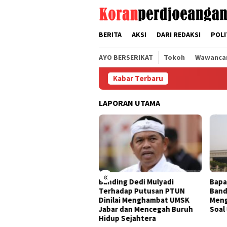
Loncat
tutup
ke
konten
BERITA
AKSI
DARI REDAKSI
POLI
AYO BERSERIKAT
Tokoh
Wawanca
Kabar Terbaru
LAPORAN UTAMA
«
FSPMI
Banding Dedi Mulyadi
Bapak Aing Mengajukan
ni
Terhadap Putusan PTUN
Banding, MA Tak Boleh
Dinilai Menghambat UMSK
Mengubur Putusan PTUN
Jabar dan Mencegah Buruh
Soal UMSK Jawa Barat
Hidup Sejahtera