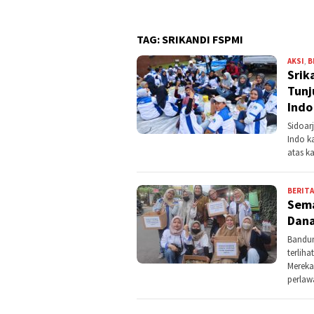
TAG:
SRIKANDI FSPMI
AKSI
,
B
Srik
Tunj
Indo
Sidoar
Indo k
atas k
BERITA
Sema
Dana
Bandun
terlih
Mereka
perlaw