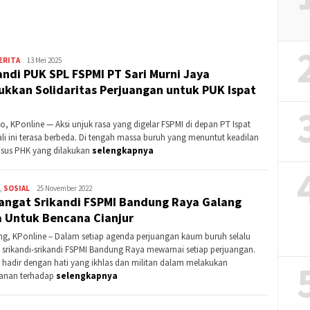
Banding?
ERITA
Kontributor
13 Mei 2025
andi PUK SPL FSPMI PT Sari Murni Jaya
Sidoarjo
ukkan Solidaritas Perjuangan untuk PUK Ispat
jo, KPonline — Aksi unjuk rasa yang digelar FSPMI di depan PT Ispat
ali ini terasa berbeda. Di tengah massa buruh yang menuntut keadilan
asus PHK yang dilakukan
selengkapnya
,
SOSIAL
Kontributor
25 November 2022
ngat Srikandi FSPMI Bandung Raya Galang
Bandung
 Untuk Bencana Cianjur
g, KPonline – Dalam setiap agenda perjuangan kaum buruh selalu
at srikandi-srikandi FSPMI Bandung Raya mewarnai setiap perjuangan.
 hadir dengan hati yang ikhlas dan militan dalam melakukan
anan terhadap
selengkapnya