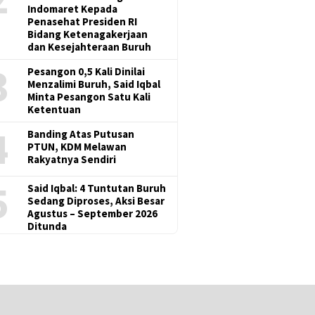
Indomaret Kepada
Penasehat Presiden RI
Bidang Ketenagakerjaan
dan Kesejahteraan Buruh
3
Pesangon 0,5 Kali Dinilai
Menzalimi Buruh, Said Iqbal
Minta Pesangon Satu Kali
Ketentuan
4
Banding Atas Putusan
PTUN, KDM Melawan
Rakyatnya Sendiri
5
Said Iqbal: 4 Tuntutan Buruh
Sedang Diproses, Aksi Besar
Agustus – September 2026
Ditunda