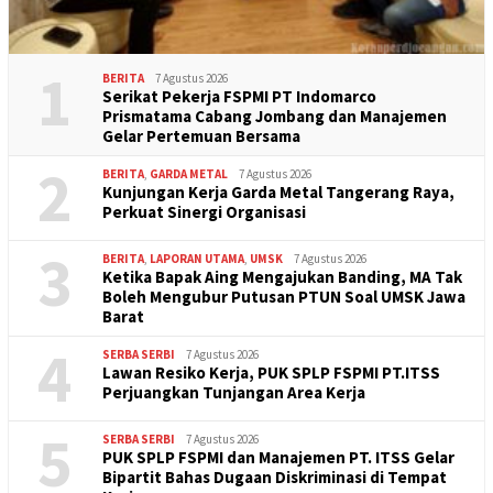
1
BERITA
7 Agustus 2026
Serikat Pekerja FSPMI PT Indomarco
Prismatama Cabang Jombang dan Manajemen
Gelar Pertemuan Bersama
2
BERITA
,
GARDA METAL
7 Agustus 2026
Kunjungan Kerja Garda Metal Tangerang Raya,
Perkuat Sinergi Organisasi
3
BERITA
,
LAPORAN UTAMA
,
UMSK
7 Agustus 2026
Ketika Bapak Aing Mengajukan Banding, MA Tak
Boleh Mengubur Putusan PTUN Soal UMSK Jawa
Barat
4
SERBA SERBI
7 Agustus 2026
Lawan Resiko Kerja, PUK SPLP FSPMI PT.ITSS
Perjuangkan Tunjangan Area Kerja
5
SERBA SERBI
7 Agustus 2026
PUK SPLP FSPMI dan Manajemen PT. ITSS Gelar
Bipartit Bahas Dugaan Diskriminasi di Tempat