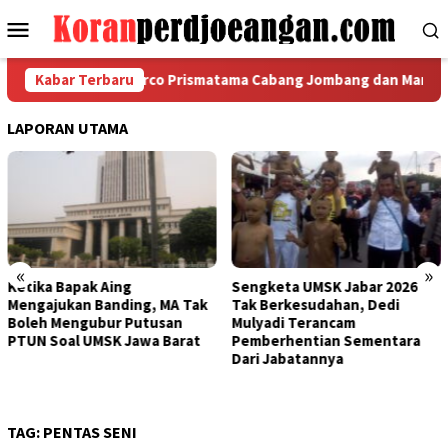
Loncat
Menu
ke
Mobile
konten
FSPMI PT Indomarco Prismatama Cabang Jombang dan Manajemen
Kabar Terbaru
LAPORAN UTAMA
«
»
Sengketa UMSK Jabar 2026
Banding Putusan PTUN P
 Tak
Tak Berkesudahan, Dedi
UMSK Jabar Tuai Sorota
n
Mulyadi Terancam
KSPI: Yang Bayar UMSK It
rat
Pemberhentian Sementara
Pengusaha, Tapi Menga
Dari Jabatannya
Gubernur Ngotot Melak
Banding?
TAG:
PENTAS SENI