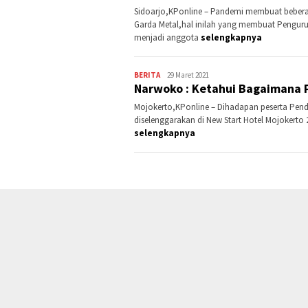
Sidoarjo,KPonline – Pandemi membuat beberap
Garda Metal,hal inilah yang membuat Penguru
menjadi anggota
selengkapnya
BERITA
Kontributor
29 Maret 2021
Narwoko : Ketahui Bagaimana P
Jatim
Mojokerto,KPonline – Dihadapan peserta Pend
diselenggarakan di New Start Hotel Mojokerto
selengkapnya
FSPMI
KSPI
KODE ETIK
IKLAN