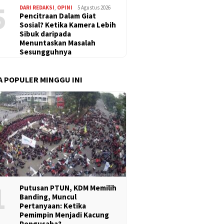
5
DARI REDAKSI
,
OPINI
5 Agustus 2026
Pencitraan Dalam Giat
Sosial? Ketika Kamera Lebih
Sibuk daripada
Menuntaskan Masalah
Sesungguhnya
A POPULER MINGGU INI
1
Putusan PTUN, KDM Memilih
Banding, Muncul
Pertanyaan: Ketika
Pemimpin Menjadi Kacung
Pengusaha?