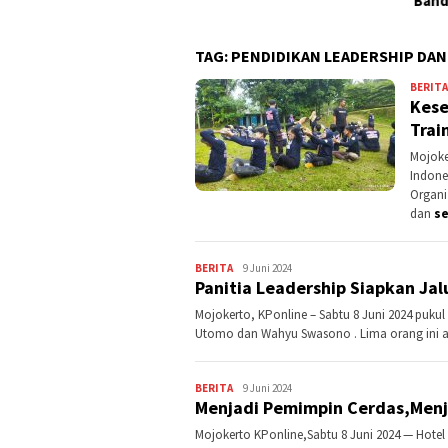
Banding?
TAG:
PENDIDIKAN LEADERSHIP DA
BERITA
Kese
Trai
Mojoke
Indone
Organi
dan
s
BERITA
Kontributor
9 Juni 2024
Panitia Leadership Siapkan Ja
Jatim
Mojokerto, KPonline – Sabtu 8 Juni 2024 pukul 
Utomo dan Wahyu Swasono . Lima orang ini ad
BERITA
Kontributor
9 Juni 2024
Menjadi Pemimpin Cerdas,Menj
Jatim
Mojokerto KPonline,Sabtu 8 Juni 2024 — Hotel