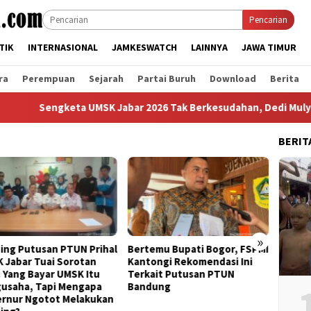
Pencarian
TIK
INTERNASIONAL
JAMKESWATCH
LAINNYA
JAWA TIMUR
ra
Perempuan
Sejarah
Partai Buruh
Download
Berita
gketa UMSK Jabar 2026 Tak Berkesudahan, Dedi Mulyadi Teranc
BERIT
»
emu Bupati Bogor, FSPMI
KDM Banding Putusan PTUN,
Perda
ongi Rekomendasi Ini
KSPI Jabar Akan Lakukan Aksi
Keras
ait Putusan PTUN
Unjuk Rasa Besar
atas 
dung
2026