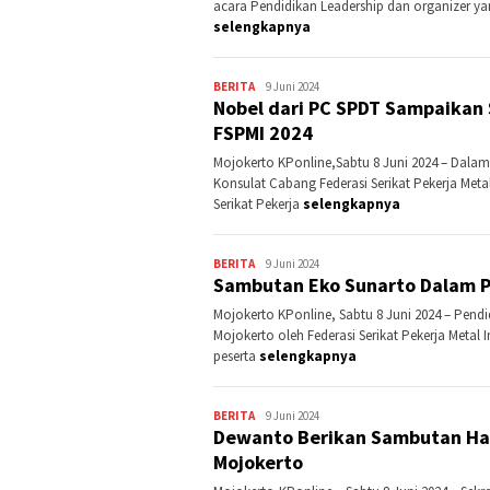
acara Pendidikan Leadership dan organizer yang
selengkapnya
BERITA
Kontributor
9 Juni 2024
Nobel dari PC SPDT Sampaikan 
Jatim
FSPMI 2024
Mojokerto KPonline,Sabtu 8 Juni 2024 – Dalam
Konsulat Cabang Federasi Serikat Pekerja Met
Serikat Pekerja
selengkapnya
BERITA
Kontributor
9 Juni 2024
Sambutan Eko Sunarto Dalam P
Jatim
Mojokerto KPonline, Sabtu 8 Juni 2024 – Pendi
Mojokerto oleh Federasi Serikat Pekerja Metal 
peserta
selengkapnya
BERITA
Kontributor
9 Juni 2024
Dewanto Berikan Sambutan Han
Jatim
Mojokerto