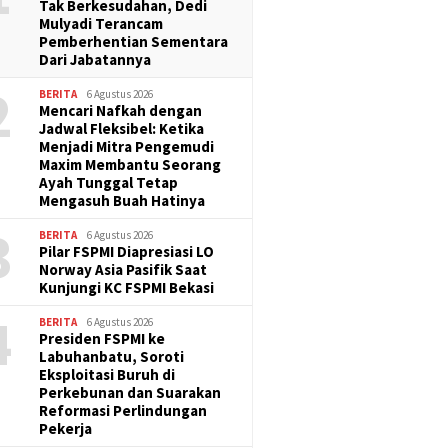
Bandin
Tak Berkesudahan, Dedi
Mulyadi Terancam
Pemberhentian Sementara
Dari Jabatannya
2
BERITA
6 Agustus 2026
Mencari Nafkah dengan
Jadwal Fleksibel: Ketika
Menjadi Mitra Pengemudi
Maxim Membantu Seorang
Ayah Tunggal Tetap
Mengasuh Buah Hatinya
3
BERITA
6 Agustus 2026
Pilar FSPMI Diapresiasi LO
Norway Asia Pasifik Saat
Kunjungi KC FSPMI Bekasi
4
BERITA
6 Agustus 2026
Presiden FSPMI ke
Labuhanbatu, Soroti
Eksploitasi Buruh di
Perkebunan dan Suarakan
Reformasi Perlindungan
Pekerja