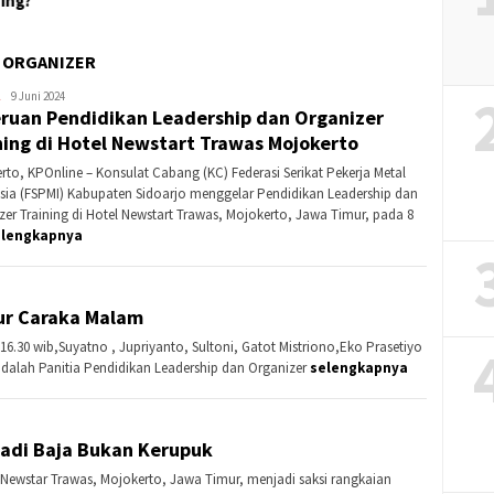
N ORGANIZER
Kontributor
9 Juni 2024
ruan Pendidikan Leadership dan Organizer
Sidoarjo
ning di Hotel Newstart Trawas Mojokerto
rto, KPOnline – Konsulat Cabang (KC) Federasi Serikat Pekerja Metal
sia (FSPMI) Kabupaten Sidoarjo menggelar Pendidikan Leadership dan
zer Training di Hotel Newstart Trawas, Mojokerto, Jawa Timur, pada 8
elengkapnya
lur Caraka Malam
16.30 wib,Suyatno , Jupriyanto, Sultoni, Gatot Mistriono,Eko Prasetiyo
alah Panitia Pendidikan Leadership dan Organizer
selengkapnya
adi Baja Bukan Kerupuk
 Newstar Trawas, Mojokerto, Jawa Timur, menjadi saksi rangkaian