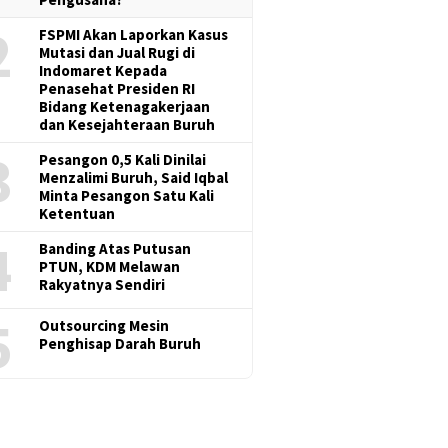
2
FSPMI Akan Laporkan Kasus
Mutasi dan Jual Rugi di
Indomaret Kepada
Penasehat Presiden RI
Bidang Ketenagakerjaan
dan Kesejahteraan Buruh
3
Pesangon 0,5 Kali Dinilai
Menzalimi Buruh, Said Iqbal
Minta Pesangon Satu Kali
Ketentuan
4
Banding Atas Putusan
PTUN, KDM Melawan
Rakyatnya Sendiri
5
Outsourcing Mesin
Penghisap Darah Buruh