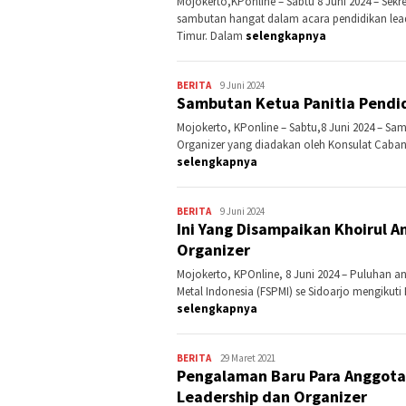
Mojokerto,KPonline – Sabtu 8 Juni 2024 – Sek
sambutan hangat dalam acara pendidikan lead
Timur. Dalam
selengkapnya
BERITA
Kontributor
9 Juni 2024
Sambutan Ketua Panitia Pendi
Jatim
Mojokerto, KPonline – Sabtu,8 Juni 2024 – S
Organizer yang diadakan oleh Konsulat Cabang 
selengkapnya
BERITA
Kontributor
9 Juni 2024
Ini Yang Disampaikan Khoirul 
Jatim
Organizer
Mojokerto, KPOnline, 8 Juni 2024 – Puluhan a
Metal Indonesia (FSPMI) se Sidoarjo mengikuti
selengkapnya
BERITA
Kontributor
29 Maret 2021
Pengalaman Baru Para Anggota
Jatim
Leadership dan Organizer