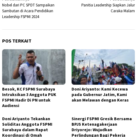
Navigasi
Nobel dari PC SPDT Sampaikan
Panitia Leadership Siapkan Jalur
pos
Sambutan di Acara Pendidikan
Caraka Malam
Leadership FSPMI 2024
POS TERKAIT
Besok, KC FSPMI Surabaya
Doni Ariyanto: Kami Kecewa
Intruksikan 3 Anggota PUK
pada Gubernur Jatim, Kami
FSPMI Hadir Di PN untuk
akan Melawan dengan Keras
Audiensi
Doni Ariyanto Tekankan
Sinergi FSPMI Gresik Bersama
Soliditas Anggota FSPMI
BPJS Ketenagakerjaan
Surabaya dalam Rapat
Driyorejo: Wujudkan
Koordinasi di Omah
Perlindungan Bagi Pekerja