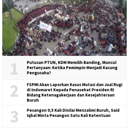
1
Putusan PTUN, KDM Memilih Banding, Muncul
Pertanyaan: Ketika Pemimpin Menjadi Kacung
Pengusaha?
2
FSPMI Akan Laporkan Kasus Mutasi dan Jual Rugi
di Indomaret Kepada Penasehat Presiden RI
Bidang Ketenagakerjaan dan Kesejahteraan
Buruh
3
Pesangon 0,5 Kali Dinilai Menzalimi Buruh, Said
Iqbal Minta Pesangon Satu Kali Ketentuan