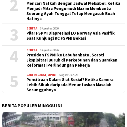
2
Mencari Nafkah dengan Jadwal Fleksibel: Ketika
Menjadi Mitra Pengemudi Maxim Membantu
Seorang Ayah Tunggal Tetap Mengasuh Buah
Hatinya
3
BERITA
6 Agustus 2026
Pilar FSPMI Diapresiasi LO Norway Asia Pasifik
Saat Kunjungi KC FSPMI Bekasi
4
BERITA
6 Agustus 2026
Presiden FSPMI ke Labuhanbatu, Soroti
Eksploitasi Buruh di Perkebunan dan Suarakan
Reformasi Perlindungan Pekerja
5
DARI REDAKSI
,
OPINI
5 Agustus 2026
Pencitraan Dalam Giat Sosial? Ketika Kamera
Lebih Sibuk daripada Menuntaskan Masalah
Sesungguhnya
BERITA POPULER MINGGU INI