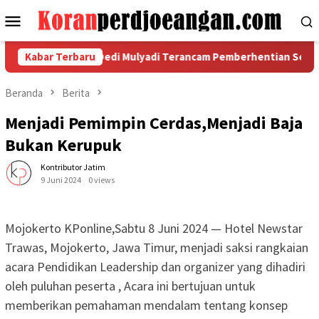
Loncat
Menu
ke
Mobile
konten
kesudahan, Dedi Mulyadi Terancam Pemberhentian Sementara Da
Kabar Terbaru
Beranda
Berita
Menjadi Pemimpin Cerdas,Menjadi Baja
Bukan Kerupuk
Kontributor Jatim
9 Juni 2024
0 views
Mojokerto KPonline,Sabtu 8 Juni 2024 — Hotel Newstar
Trawas, Mojokerto, Jawa Timur, menjadi saksi rangkaian
acara Pendidikan Leadership dan organizer yang dihadiri
oleh puluhan peserta , Acara ini bertujuan untuk
memberikan pemahaman mendalam tentang konsep