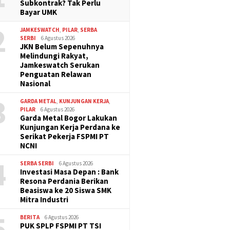
Subkontrak? Tak Perlu
Bayar UMK
2
JAMKESWATCH
,
PILAR
,
SERBA
SERBI
6 Agustus 2026
JKN Belum Sepenuhnya
Melindungi Rakyat,
Jamkeswatch Serukan
Penguatan Relawan
Nasional
3
GARDA METAL
,
KUNJUNGAN KERJA
,
PILAR
6 Agustus 2026
Garda Metal Bogor Lakukan
Kunjungan Kerja Perdana ke
Serikat Pekerja FSPMI PT
NCNI
4
SERBA SERBI
6 Agustus 2026
Investasi Masa Depan : Bank
Resona Perdania Berikan
Beasiswa ke 20 Siswa SMK
Mitra Industri
5
BERITA
6 Agustus 2026
PUK SPLP FSPMI PT TSI