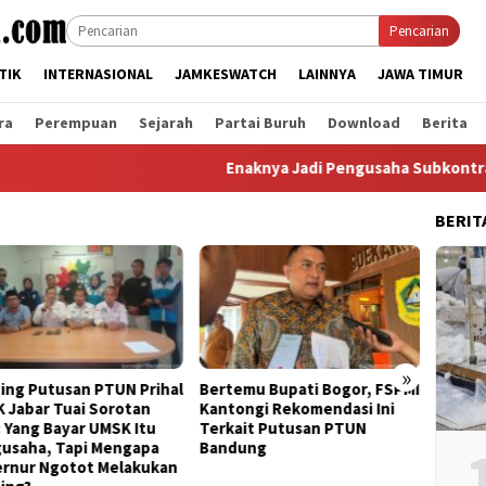
Pencarian
TIK
INTERNASIONAL
JAMKESWATCH
LAINNYA
JAWA TIMUR
ra
Perempuan
Sejarah
Partai Buruh
Download
Berita
Enaknya Jadi Pengusaha Subkontrak? Tak 
BERIT
»
usan PTUN Prihal
Bertemu Bupati Bogor, FSPMI
KDM Banding
Tuai Sorotan
Kantongi Rekomendasi Ini
KSPI Jabar Ak
Bayar UMSK Itu
Terkait Putusan PTUN
Unjuk Rasa B
 Tapi Mengapa
Bandung
gotot Melakukan