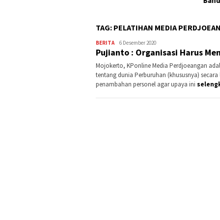
Banding?
TAG:
PELATIHAN MEDIA PERDJOEA
BERITA
Kontributor
6 Desember 2020
Pujianto : Organisasi Harus M
Jatim
Mojokerto, KPonline Media Perdjoeangan ada
tentang dunia Perburuhan (khususnya) secara 
penambahan personel agar upaya ini
seleng