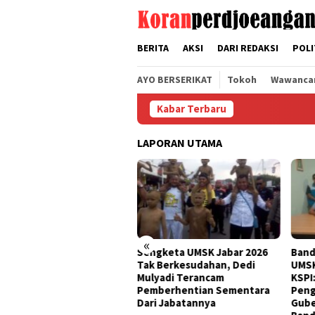
Loncat
tutup
ke
konten
BERITA
AKSI
DARI REDAKSI
POLI
AYO BERSERIKAT
Tokoh
Wawanca
Kabar Terbaru
LAPORAN UTAMA
«
I Jawa Barat Kecam
Sengketa UMSK Jabar 2026
Banding Put
ding Gubernur KDM
Tak Berkesudahan, Dedi
UMSK Jabar 
san PTUN UMSK
Mulyadi Terancam
KSPI: Yang 
Pemberhentian Sementara
Pengusaha,
Dari Jabatannya
Gubernur N