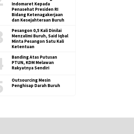
Indomaret Kepada
Penasehat Presiden RI
Bidang Ketenagakerjaan
dan Kesejahteraan Buruh
3
Pesangon 0,5 Kali Dinilai
Menzalimi Buruh, Said Iqbal
Minta Pesangon Satu Kali
Ketentuan
4
Banding Atas Putusan
PTUN, KDM Melawan
Rakyatnya Sendiri
5
Outsourcing Mesin
Penghisap Darah Buruh