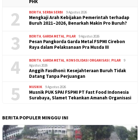
PHK
2
BERITA
,
SERBA SERBI
9 Agustus 2026
Mengkaji Arah Kebijakan Pemerintah terhadap
Buruh 2021–2026, Benarkah Makin Pro Buruh?
3
BERITA
,
GARDA METAL
,
PILAR
9 Agustus 2026
Pesan Pangkorda Garda Metal FSPMI Cirebon
Raya dalam Pelaksanaan Pra Musda III
4
BERITA
,
GARDA METAL
,
KONSOLIDASI ORGANISASI
,
PILAR
9
Agustus 2026
Anggih Fasdhoni: Kesejahteraan Buruh Tidak
Datang Tanpa Perjuangan
5
MUSNIK
9 Agustus 2026
Musnik PUK SPAI FSPMI PT Fast Food Indonesia
Surabaya, Slamet Tekankan Amanah Organisasi
BERITA POPULER MINGGU INI