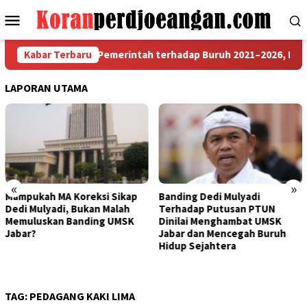
Loncat
Menu
ke
Mobile
konten
 Arah Kebijakan Pemerintah terhadap Buruh 2021–2026, Benarka
Kabar Terbaru
LAPORAN UTAMA
«
»
Sikap
Banding Dedi Mulyadi
Bapak Aing Mengajuka
alah
Terhadap Putusan PTUN
Banding, MA Tak Boleh
UMSK
Dinilai Menghambat UMSK
Mengubur Putusan PT
Jabar dan Mencegah Buruh
UMSK Jawa Barat
Hidup Sejahtera
TAG:
PEDAGANG KAKI LIMA