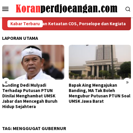
Loncat
Menu
ke
Mobile
konten
I Bekasi Tegaskan Ketaatan COS, Porselope dan Kegiatan Sosial
Kabar Terbaru
LAPORAN UTAMA
«
»
Bapak Aing Mengajukan
Sengketa UMSK Jabar 2026
Banding, MA Tak Boleh
Tak Berkesudahan, Dedi
Mengubur Putusan PTUN Soal
Mulyadi Terancam
UMSK Jawa Barat
Pemberhentian Sementara
Dari Jabatannya
TAG:
MENGGUGAT GUBERNUR