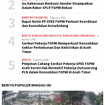
2
Isu Kekerasan Berbasis Gender Disampaikan
Dalam Rakor SPLP FSPMI Bekasi
3
RAPAT RUTIN (RATIN)
8 Agustus 2026
Rapat Rutin PP SPEE FSPMI Perkuat Koordinasi
dan Konsolidasi Antarbidang
4
BERITA
,
KONSOLIDASI ANGGOTA
,
KONSOLIDASI ORGANISASI
8
Agustus 2026
Serikat Pekerja FSPMI Memperkuat Konsolidasi
Sektor Perkebunan Dan Kelistrikan di Aceh
Timur
5
BERITA
8 Agustus 2026
Pimpinan Cabang Serikat Pekerja SPEE FSPMI
Aceh Soroti Hak Normatif Pekerja Outsourcing
PLN dalam Konsolidasi FSPMI di Aceh Timur
BERITA POPULER MINGGU INI