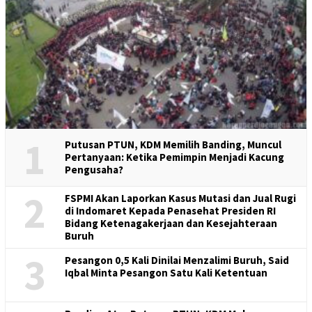
1
Putusan PTUN, KDM Memilih Banding, Muncul
Pertanyaan: Ketika Pemimpin Menjadi Kacung
Pengusaha?
2
FSPMI Akan Laporkan Kasus Mutasi dan Jual Rugi
di Indomaret Kepada Penasehat Presiden RI
Bidang Ketenagakerjaan dan Kesejahteraan
Buruh
3
Pesangon 0,5 Kali Dinilai Menzalimi Buruh, Said
Iqbal Minta Pesangon Satu Kali Ketentuan