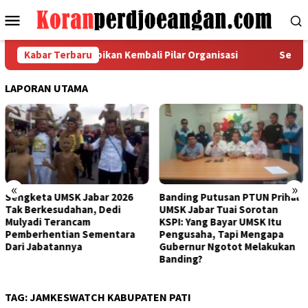
Loncat
Menu
ke
Mobile
konten
erang Raya Rapikan Kembali Pilar Organisasi
Kabar Terbaru
Sengketa U
LAPORAN UTAMA
«
»
Banding Putusan PTUN Prihal
Bertemu Bupati Bogor, FSPM
UMSK Jabar Tuai Sorotan
Kantongi Rekomendasi Ini
KSPI: Yang Bayar UMSK Itu
Terkait Putusan PTUN
Pengusaha, Tapi Mengapa
Bandung
Gubernur Ngotot Melakukan
Banding?
TAG:
JAMKESWATCH KABUPATEN PATI