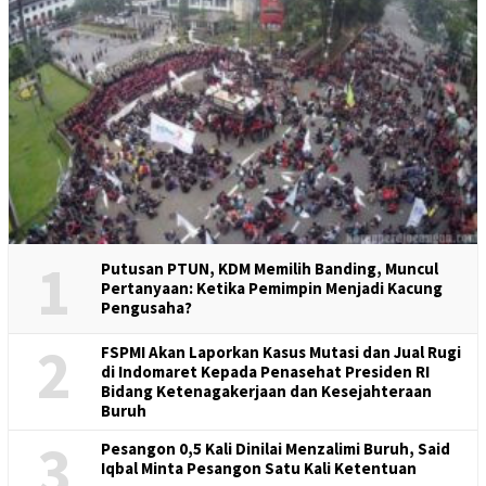
1
Putusan PTUN, KDM Memilih Banding, Muncul
Pertanyaan: Ketika Pemimpin Menjadi Kacung
Pengusaha?
2
FSPMI Akan Laporkan Kasus Mutasi dan Jual Rugi
di Indomaret Kepada Penasehat Presiden RI
Bidang Ketenagakerjaan dan Kesejahteraan
Buruh
3
Pesangon 0,5 Kali Dinilai Menzalimi Buruh, Said
Iqbal Minta Pesangon Satu Kali Ketentuan