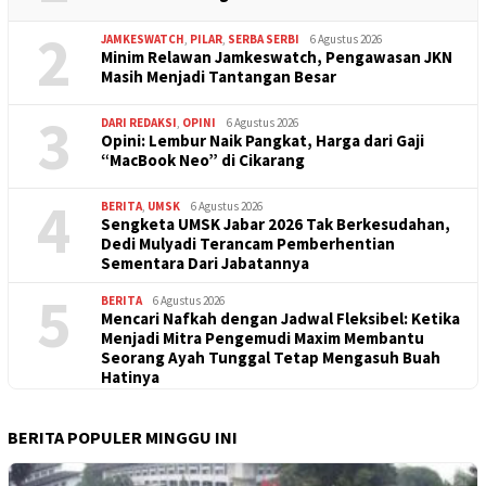
2
JAMKESWATCH
,
PILAR
,
SERBA SERBI
6 Agustus 2026
Minim Relawan Jamkeswatch, Pengawasan JKN
Masih Menjadi Tantangan Besar
3
DARI REDAKSI
,
OPINI
6 Agustus 2026
Opini: Lembur Naik Pangkat, Harga dari Gaji
“MacBook Neo” di Cikarang
4
BERITA
,
UMSK
6 Agustus 2026
Sengketa UMSK Jabar 2026 Tak Berkesudahan,
Dedi Mulyadi Terancam Pemberhentian
Sementara Dari Jabatannya
5
BERITA
6 Agustus 2026
Mencari Nafkah dengan Jadwal Fleksibel: Ketika
Menjadi Mitra Pengemudi Maxim Membantu
Seorang Ayah Tunggal Tetap Mengasuh Buah
Hatinya
BERITA POPULER MINGGU INI