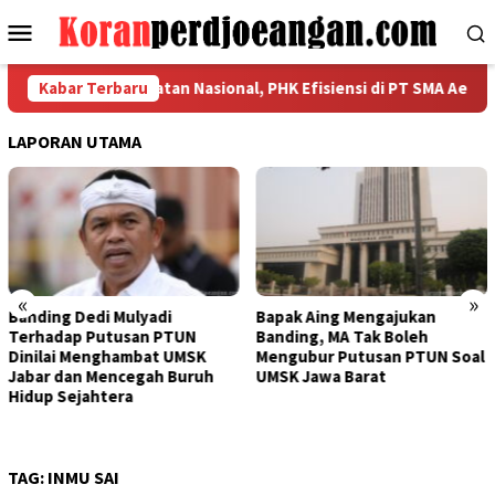
Loncat
Menu
ke
Mobile
konten
 Kerahkan Kekuatan Nasional, PHK Efisiensi di PT SMA Aeknabara 
Kabar Terbaru
LAPORAN UTAMA
«
»
Bapak Aing Mengajukan
Sengketa UMSK Jabar 2026
Banding, MA Tak Boleh
Tak Berkesudahan, Dedi
Mengubur Putusan PTUN Soal
Mulyadi Terancam
UMSK Jawa Barat
Pemberhentian Sementara
Dari Jabatannya
TAG:
INMU SAI