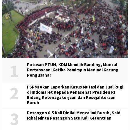
1
Putusan PTUN, KDM Memilih Banding, Muncul
Pertanyaan: Ketika Pemimpin Menjadi Kacung
Pengusaha?
2
FSPMI Akan Laporkan Kasus Mutasi dan Jual Rugi
di Indomaret Kepada Penasehat Presiden RI
Bidang Ketenagakerjaan dan Kesejahteraan
Buruh
3
Pesangon 0,5 Kali Dinilai Menzalimi Buruh, Said
Iqbal Minta Pesangon Satu Kali Ketentuan