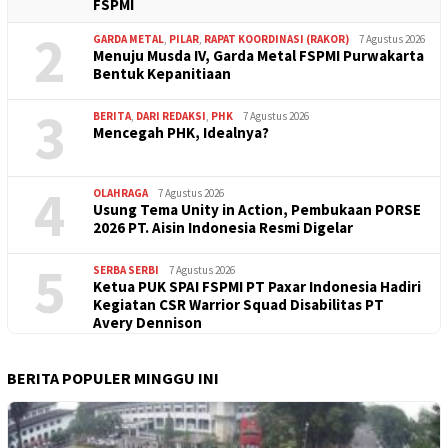
FSPMI
2
GARDA METAL
,
PILAR
,
RAPAT KOORDINASI (RAKOR)
7 Agustus 2026
Menuju Musda IV, Garda Metal FSPMI Purwakarta
Bentuk Kepanitiaan
3
BERITA
,
DARI REDAKSI
,
PHK
7 Agustus 2026
Mencegah PHK, Idealnya?
4
OLAHRAGA
7 Agustus 2026
Usung Tema Unity in Action, Pembukaan PORSE
2026 PT. Aisin Indonesia Resmi Digelar
5
SERBA SERBI
7 Agustus 2026
Ketua PUK SPAI FSPMI PT Paxar Indonesia Hadiri
Kegiatan CSR Warrior Squad Disabilitas PT
Avery Dennison
BERITA POPULER MINGGU INI