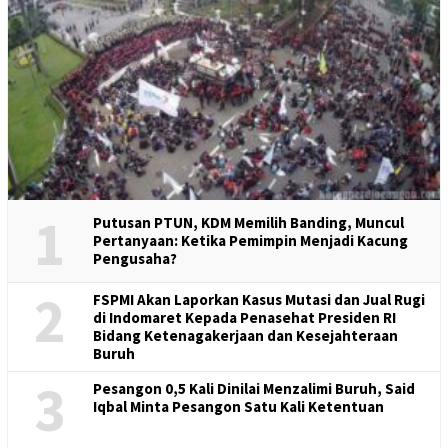
1
Putusan PTUN, KDM Memilih Banding, Muncul
Pertanyaan: Ketika Pemimpin Menjadi Kacung
Pengusaha?
2
FSPMI Akan Laporkan Kasus Mutasi dan Jual Rugi
di Indomaret Kepada Penasehat Presiden RI
Bidang Ketenagakerjaan dan Kesejahteraan
Buruh
3
Pesangon 0,5 Kali Dinilai Menzalimi Buruh, Said
Iqbal Minta Pesangon Satu Kali Ketentuan