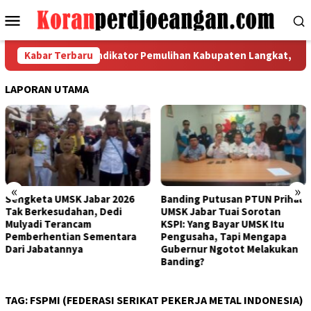
Loncat
Menu
ke
Mobile
konten
apat Koordinasi Indikator Pemulihan Kabupaten Langkat, Ini Has
Kabar Terbaru
LAPORAN UTAMA
«
»
Sengketa UMSK Jabar 2026
Banding Putusan PTUN Prihal
Tak Berkesudahan, Dedi
UMSK Jabar Tuai Sorotan
Mulyadi Terancam
KSPI: Yang Bayar UMSK Itu
Pemberhentian Sementara
Pengusaha, Tapi Mengapa
Dari Jabatannya
Gubernur Ngotot Melakukan
Banding?
TAG:
FSPMI (FEDERASI SERIKAT PEKERJA METAL INDONESIA)