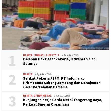
1
BERITA
,
EDUKASI
,
LIFESTYLE
7 Agustus 2026
Delapan Hak Dasar Pekerja, Istirahat Salah
Satunya
2
BERITA
7 Agustus 2026
Serikat Pekerja FSPMI PT Indomarco
Prismatama Cabang Jombang dan Manajemen
Gelar Pertemuan Bersama
3
BERITA
,
GARDA METAL
7 Agustus 2026
Kunjungan Kerja Garda Metal Tangerang Raya,
Perkuat Sinergi Organisasi