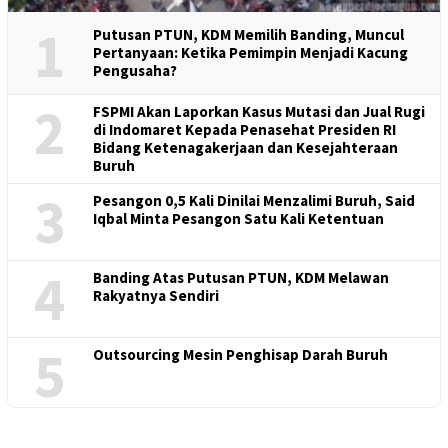
1
Putusan PTUN, KDM Memilih Banding, Muncul
Pertanyaan: Ketika Pemimpin Menjadi Kacung
Pengusaha?
2
FSPMI Akan Laporkan Kasus Mutasi dan Jual Rugi
di Indomaret Kepada Penasehat Presiden RI
Bidang Ketenagakerjaan dan Kesejahteraan
Buruh
3
Pesangon 0,5 Kali Dinilai Menzalimi Buruh, Said
Iqbal Minta Pesangon Satu Kali Ketentuan
4
Banding Atas Putusan PTUN, KDM Melawan
Rakyatnya Sendiri
5
Outsourcing Mesin Penghisap Darah Buruh