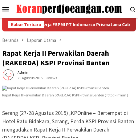
Loncat
Menu
ke
Mobile
konten
Serikat Pekerja FSPMI PT Indomarco Prismatama Cabang Jomba
Kabar Terbaru
Beranda
Laporan Utama
Rapat Kerja II Perwakilan Daerah
(RAKERDA) KSPI Provinsi Banten
Admin
29 Agustus 2015
0 views
Rapat Kerja II Perwakilan Daerah (RAKERDA) KSPI Provinsi Banten ( foto : Firman )
Serang (27-28 Agustus 2015) ,KPOnline – Bertempat di
Hotel Ratu Bidakara, Serang, Perda KSPI Provinsi Banten
mengadakan Rapat Kerja II Perwakilan Daerah
(RAKERDA) KSPI Provinsi Banten.