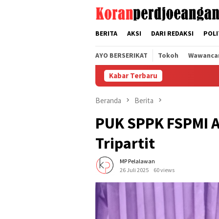
Loncat
tutup
ke
konten
BERITA
AKSI
DARI REDAKSI
POLI
AYO BERSERIKAT
Tokoh
Wawanca
Kabar Terbaru
Beranda
Berita
PUK SPPK FSPMI A
Tripartit
MP Pelalawan
26 Juli 2025
60 views