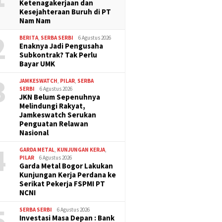
Ketenagakerjaan dan
Kesejahteraan Buruh di PT
Nam Nam
2
BERITA
,
SERBA SERBI
6 Agustus 2026
Enaknya Jadi Pengusaha
Subkontrak? Tak Perlu
Bayar UMK
3
JAMKESWATCH
,
PILAR
,
SERBA
SERBI
6 Agustus 2026
JKN Belum Sepenuhnya
Melindungi Rakyat,
Jamkeswatch Serukan
Penguatan Relawan
Nasional
4
GARDA METAL
,
KUNJUNGAN KERJA
,
PILAR
6 Agustus 2026
Garda Metal Bogor Lakukan
Kunjungan Kerja Perdana ke
Serikat Pekerja FSPMI PT
NCNI
5
SERBA SERBI
6 Agustus 2026
Investasi Masa Depan : Bank