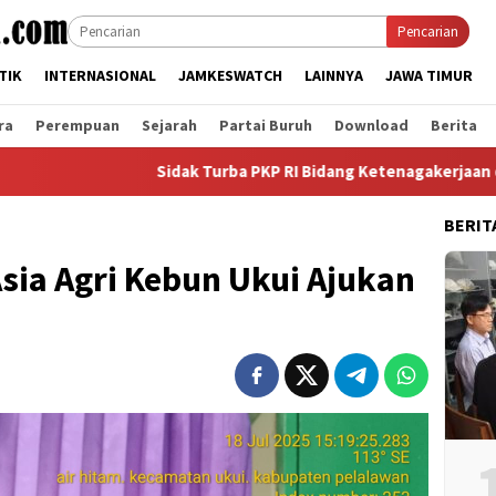
Pencarian
TIK
INTERNASIONAL
JAMKESWATCH
LAINNYA
JAWA TIMUR
ra
Perempuan
Sejarah
Partai Buruh
Download
Berita
Sidak Turba PKP RI Bidang Ketenagakerjaan dan Kesejahte
BERIT
sia Agri Kebun Ukui Ajukan