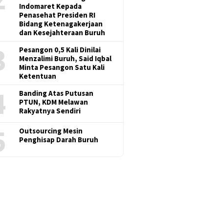
Indomaret Kepada
Penasehat Presiden RI
Bidang Ketenagakerjaan
dan Kesejahteraan Buruh
3
Pesangon 0,5 Kali Dinilai
Menzalimi Buruh, Said Iqbal
Minta Pesangon Satu Kali
Ketentuan
4
Banding Atas Putusan
PTUN, KDM Melawan
Rakyatnya Sendiri
5
Outsourcing Mesin
Penghisap Darah Buruh