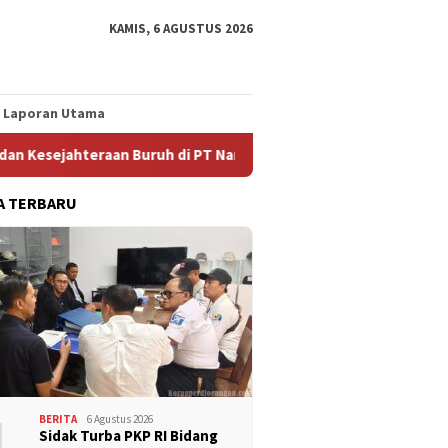
KAMIS, 6 AGUSTUS 2026
Laporan Utama
raan Buruh di PT Nam Nam
Enaknya Jadi Pengusaha Subko
A TERBARU
1
BERITA
6 Agustus 2026
Sidak Turba PKP RI Bidang