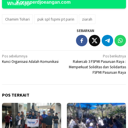
Koranperdjoeangan.com
Chamim Tohari
puk spl fspmi pt parin
ziarah
SEBARKAN
Navigasi
Pos sebelumnya
Pos berikutnya
Kunci Organisasi Adalah Komunikasi
Rakercab 3 FSPMI Pasuruan Raya :
pos
Memperkuat Soliditas dan Solidaritas
FSPMI Pasuruan Raya
POS TERKAIT