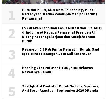
1
Putusan PTUN, KDM Memilih Banding, Muncul
Pertanyaan: Ketika Pemimpin Menjadi Kacung
Pengusaha?
2
FSPMI Akan Laporkan Kasus Mutasi dan Jual Rugi
di Indomaret Kepada Penasehat Presiden RI
Bidang Ketenagakerjaan dan Kesejahteraan
Buruh
3
Pesangon 0,5 Kali Dinilai Menzalimi Buruh, Said
Iqbal Minta Pesangon Satu Kali Ketentuan
4
Banding Atas Putusan PTUN, KDM Melawan
Rakyatnya Sendiri
5
Said Iqbal: 4 Tuntutan Buruh Sedang Diproses,
Aksi Besar Agustus – September 2026 Ditunda