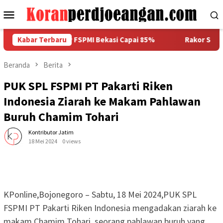
Loncat
Menu
ke
Mobile
konten
PLP FSPMI Bekasi Capai 85%
Kabar Terbaru
Rakor SPLP FSPMI Bekasi : B
Beranda
Berita
PUK SPL FSPMI PT Pakarti Riken
Indonesia Ziarah ke Makam Pahlawan
Buruh Chamim Tohari
Kontributor Jatim
18 Mei 2024
0 views
KPonline,Bojonegoro – Sabtu, 18 Mei 2024,PUK SPL
FSPMI PT Pakarti Riken Indonesia mengadakan ziarah ke
makam Chamim Tohari, seorang pahlawan buruh yang