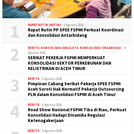
1
RAPAT RUTIN (RATIN)
8 Agustus 2026
Rapat Rutin PP SPEE FSPMI Perkuat Koordinasi
dan Konsolidasi Antarbidang
2
BERITA
,
KONSOLIDASI ANGGOTA
,
KONSOLIDASI ORGANISASI
8
Agustus 2026
SERIKAT PEKERJA FSPMI MEMPERKUAT
KONSOLIDASI SEKTOR PERKEBUNAN DAN
KELISTRIKAN DI ACEH TIMUR
3
BERITA
8 Agustus 2026
Pimpinan Cabang Serikat Pekerja SPEE FSPMI
Aceh Soroti Hak Normatif Pekerja Outsourcing
PLN dalam Konsolidasi FSPMI di Aceh Timur
4
BERITA
8 Agustus 2026
Road Show Nasional FSPMI Tiba di Riau, Perkuat
Konsolidasi Hadapi Dinamika Regulasi
Ketenagakerjaan
BERITA
8 Agustus 2026