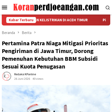
Loncat
Menu
ke
Mobile
konten
EBUNAN DAN KELISTRIKAN DI ACEH TIMUR
Kabar Terbaru
Pimpinan Caban
Beranda
Berita
Pertamina Patra Niaga Mitigasi Prioritas
Pengiriman di Jawa Timur, Dorong
Pemenuhan Kebutuhan BBM Subsidi
Sesuai Kuota Penugasan
Redaksi KPonline
26 Juni 2026
40 views