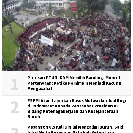
1
Putusan PTUN, KDM Memilih Banding, Muncul
Pertanyaan: Ketika Pemimpin Menjadi Kacung
Pengusaha?
2
FSPMI Akan Laporkan Kasus Mutasi dan Jual Rugi
di Indomaret Kepada Penasehat Presiden RI
Bidang Ketenagakerjaan dan Kesejahteraan
Buruh
Pesangon 0,5 Kali Dinilai Menzalimi Buruh, Said
Iqbal Minta Pesangon Satu Kali Ketentuan