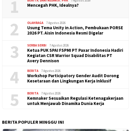
1
BERITA
,
DARI REDAKSI
,
PHK
7 Agustus 2026
Mencegah PHK, Idealnya?
2
OLAHRAGA
7 Agustus 2026
Usung Tema Unity in Action, Pembukaan PORSE
2026 PT. Aisin Indonesia Resmi Digelar
3
SERBA SERBI
7 Agustus 2026
Ketua PUK SPAI FSPMI PT Paxar Indonesia Hadiri
Kegiatan CSR Warrior Squad Disabilitas PT
Avery Dennison
4
BERITA
7 Agustus 2026
Workshop Participatory Gender Audit Dorong
Kesetaraan dan Lingkungan Kerja Inklusif
5
BERITA
7 Agustus 2026
Kemnaker Sesuaikan Regulasi Ketenagakerjaan
untuk Menjawab Dinamika Dunia Kerja
BERITA POPULER MINGGU INI