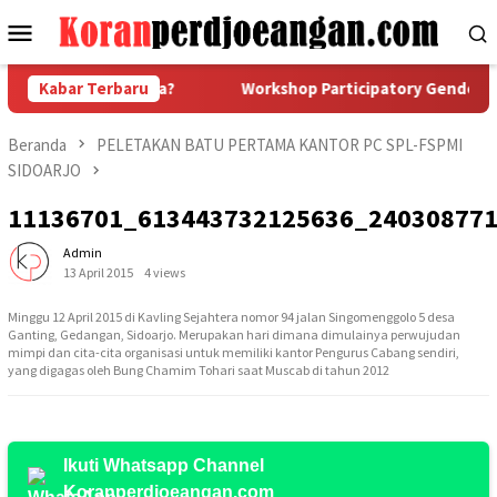
Loncat
Menu
ke
Mobile
konten
gah PHK, Idealnya?
Kabar Terbaru
Workshop Participatory Gender Audit
Beranda
PELETAKAN BATU PERTAMA KANTOR PC SPL-FSPMI
SIDOARJO
11136701_613443732125636_24030877
Admin
13 April 2015
4 views
Minggu 12 April 2015 di Kavling Sejahtera nomor 94 jalan Singomenggolo 5 desa
Ganting, Gedangan, Sidoarjo. Merupakan hari dimana dimulainya perwujudan
mimpi dan cita-cita organisasi untuk memiliki kantor Pengurus Cabang sendiri,
yang digagas oleh Bung Chamim Tohari saat Muscab di tahun 2012
Ikuti Whatsapp Channel
Koranperdjoeangan.com