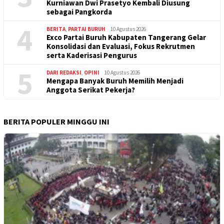
Kurniawan Dwi Prasetyo Kembali Diusung
sebagai Pangkorda
4
BERITA
,
PARTAI BURUH
10 Agustus 2026
Exco Partai Buruh Kabupaten Tangerang Gelar
Konsolidasi dan Evaluasi, Fokus Rekrutmen
serta Kaderisasi Pengurus
5
DARI REDAKSI
,
OPINI
10 Agustus 2026
Mengapa Banyak Buruh Memilih Menjadi
Anggota Serikat Pekerja?
BERITA POPULER MINGGU INI