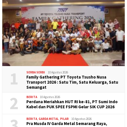
1
SERBA SERBI
10 Agustus 2026
Family Gathering PT Toyota Tsusho Nusa
Transport 2026 : Satu Tim, Satu Keluarga, Satu
Semangat
2
BERITA
10 Agustus 2026
Perdana Meriahkan HUT RI ke-81, PT Sumi Indo
Kabel dan PUK SPEE FSPMI Gelar SIK CUP 2026
3
BERITA
,
GARDA METAL
,
PILAR
10 Agustus 2026
Pra Musda IV Garda Metal Semarang Raya,