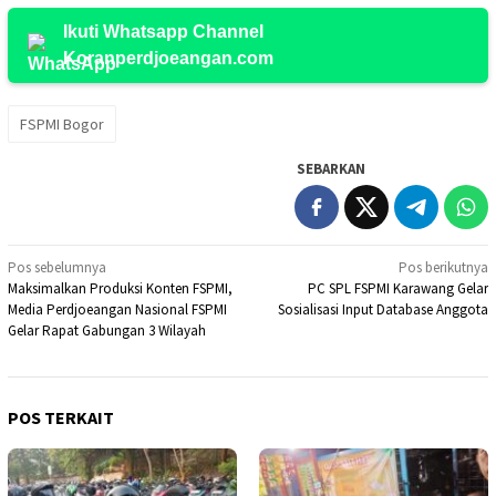
Ikuti Whatsapp Channel
Koranperdjoeangan.com
FSPMI Bogor
SEBARKAN
Navigasi
Pos sebelumnya
Pos berikutnya
Maksimalkan Produksi Konten FSPMI,
PC SPL FSPMI Karawang Gelar
pos
Media Perdjoeangan Nasional FSPMI
Sosialisasi Input Database Anggota
Gelar Rapat Gabungan 3 Wilayah
POS TERKAIT