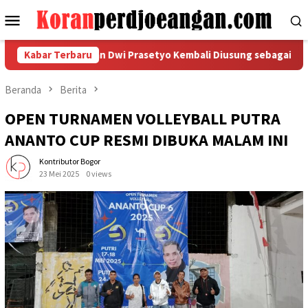
Loncat
Menu
ke
Mobile
konten
ya, Kurniawan Dwi Prasetyo Kembali Diusung sebagai Pangkorda
Kabar Terbaru
Beranda
Berita
OPEN TURNAMEN VOLLEYBALL PUTRA
ANANTO CUP RESMI DIBUKA MALAM INI
Kontributor Bogor
23 Mei 2025
0 views