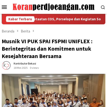
Loncat
Menu
ke
Mobile
konten
 Tegaskan Ketaatan COS, Porselope dan Kegiatan Sosial
Kabar Terbaru
Beranda
Berita
Musnik VI PUK SPAI FSPMI UNIFLEX :
Berintegritas dan Komitmen untuk
Kesejahteraan Bersama
Kontributor Bekasi
18 Mei 2025
0 views