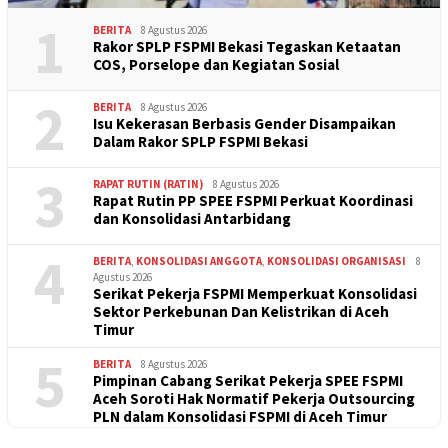
1
BERITA
8 Agustus 2026
Rakor SPLP FSPMI Bekasi Tegaskan Ketaatan
COS, Porselope dan Kegiatan Sosial
2
BERITA
8 Agustus 2026
Isu Kekerasan Berbasis Gender Disampaikan
Dalam Rakor SPLP FSPMI Bekasi
3
RAPAT RUTIN (RATIN)
8 Agustus 2026
Rapat Rutin PP SPEE FSPMI Perkuat Koordinasi
dan Konsolidasi Antarbidang
4
BERITA
,
KONSOLIDASI ANGGOTA
,
KONSOLIDASI ORGANISASI
8
Agustus 2026
Serikat Pekerja FSPMI Memperkuat Konsolidasi
Sektor Perkebunan Dan Kelistrikan di Aceh
Timur
5
BERITA
8 Agustus 2026
Pimpinan Cabang Serikat Pekerja SPEE FSPMI
Aceh Soroti Hak Normatif Pekerja Outsourcing
PLN dalam Konsolidasi FSPMI di Aceh Timur