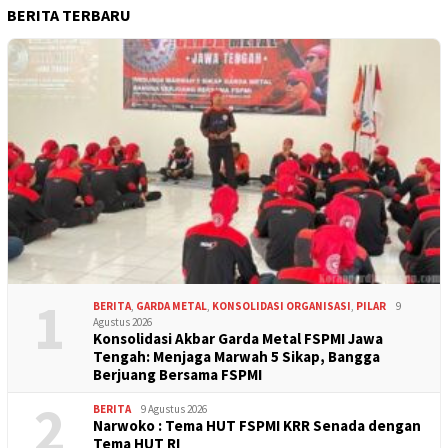
BERITA TERBARU
1
BERITA
,
GARDA METAL
,
KONSOLIDASI ORGANISASI
,
PILAR
9
Agustus 2026
Konsolidasi Akbar Garda Metal FSPMI Jawa
Tengah: Menjaga Marwah 5 Sikap, Bangga
Berjuang Bersama FSPMI
2
BERITA
9 Agustus 2026
Narwoko : Tema HUT FSPMI KRR Senada dengan
Tema HUT RI