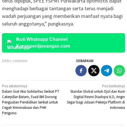
terus dipupuk, SPEE FSPMI Purwakarta optimistis dapat
menghadapi berbagai tantangan serta terus menjadi
wadah perjuangan yang memberikan manfaat nyata bagi
seluruh anggotanya,” pungkasnya.
Ikuti Whatsapp Channel
Koranperdjoeangan.com
Editor: Lestareno
SEBARKAN
Navigasi
Pos sebelumnya
Pos berikutnya
Dalam Giat Aksi Solidaritas Serikat PT
Standar Global untuk Ojol dan Kurir
pos
Caterpillar Batam, Fuad BM Dorong
Digital Resmi Diadopsi ILO, Angin
Penguatan Pendidikan Serikat untuk
Segar bagi Jutaan Pekerja Platform di
Cegah Kriminalisasi dan PHK
Indonesia
Pengurus