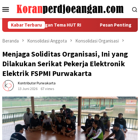
Loncat
Menu
ke
Mobile
konten
RR Senada dengan Tema HUT RI
Kabar Terbaru
Pesan Penting Agus Piton
Beranda
Konsolidasi Anggota
Konsolidasi Organisasi
Menjaga Soliditas Organisasi, Ini yang
Dilakukan Serikat Pekerja Elektronik
Elektrik FSPMI Purwakarta
Kontributor Purwakarta
13 Juni 2026
67 views