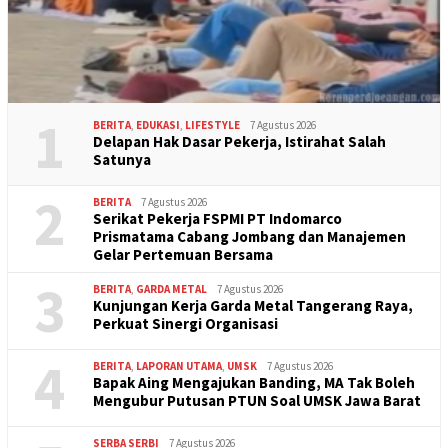
1
BERITA
,
EDUKASI
,
LIFESTYLE
7 Agustus 2026
Delapan Hak Dasar Pekerja, Istirahat Salah
Satunya
2
BERITA
7 Agustus 2026
Serikat Pekerja FSPMI PT Indomarco
Prismatama Cabang Jombang dan Manajemen
Gelar Pertemuan Bersama
3
BERITA
,
GARDA METAL
7 Agustus 2026
Kunjungan Kerja Garda Metal Tangerang Raya,
Perkuat Sinergi Organisasi
4
BERITA
,
LAPORAN UTAMA
,
UMSK
7 Agustus 2026
Bapak Aing Mengajukan Banding, MA Tak Boleh
Mengubur Putusan PTUN Soal UMSK Jawa Barat
SERBA SERBI
7 Agustus 2026