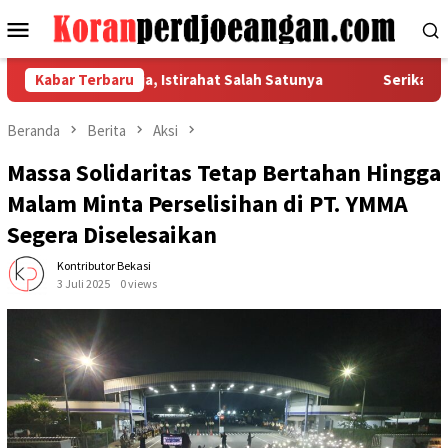
Loncat
Menu
ke
Mobile
konten
k Dasar Pekerja, Istirahat Salah Satunya
Kabar Terbaru
Serikat Pekerj
Beranda
Berita
Aksi
Massa Solidaritas Tetap Bertahan Hingga
Malam Minta Perselisihan di PT. YMMA
Segera Diselesaikan
Kontributor Bekasi
3 Juli 2025
0 views