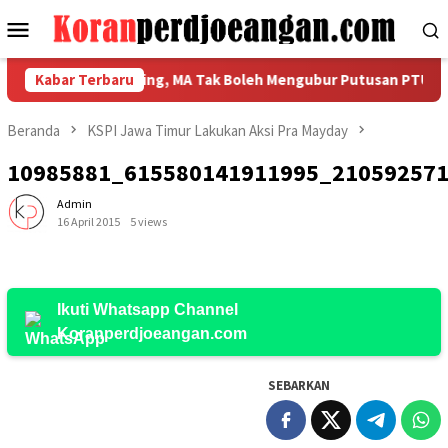
Loncat
Menu
ke
Mobile
konten
engajukan Banding, MA Tak Boleh Mengubur Putusan PTUN Soal 
Kabar Terbaru
Beranda
KSPI Jawa Timur Lakukan Aksi Pra Mayday
10985881_615580141911995_21059257
Admin
16 April 2015
5 views
Ikuti Whatsapp Channel
Koranperdjoeangan.com
SEBARKAN