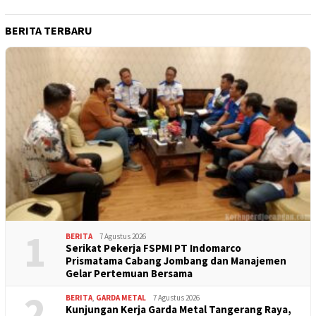
BERITA TERBARU
1
BERITA
7 Agustus 2026
Serikat Pekerja FSPMI PT Indomarco
Prismatama Cabang Jombang dan Manajemen
Gelar Pertemuan Bersama
2
BERITA
,
GARDA METAL
7 Agustus 2026
Kunjungan Kerja Garda Metal Tangerang Raya,