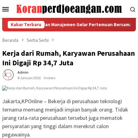
Loncat
Menu
ke
Mobile
konten
ang Jombang dan Manajemen Gelar Pertemuan Bersama
Kabar Terbaru
Ku
Beranda
Serba Serbi
Kerja dari Rumah, Karyawan Perusahaan
Ini Digaji Rp 34,7 Juta
Admin
8 Januari 2016
0 views
Jakarta,KPOnline – Bekerja di perusahaan teknologi
ternama memang menjadi impian banyak orang. Tidak
jarang rata-rata perusahaan tersebut juga mematok
persyaratan yang tinggi dalam merekrut calon
pegawainya.