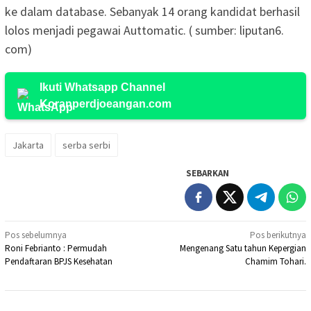
ke dalam database. Sebanyak 14 orang kandidat berhasil
lolos menjadi pegawai Auttomatic. ( sumber: liputan6.
com)
Ikuti Whatsapp Channel
Koranperdjoeangan.com
Jakarta
serba serbi
SEBARKAN
Navigasi
Pos sebelumnya
Pos berikutnya
Roni Febrianto : Permudah
Mengenang Satu tahun Kepergian
pos
Pendaftaran BPJS Kesehatan
Chamim Tohari.