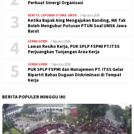
Perkuat Sinergi Organisasi
3
BERITA
,
LAPORAN UTAMA
,
UMSK
7 Agustus 2026
Ketika Bapak Aing Mengajukan Banding, MA Tak
Boleh Mengubur Putusan PTUN Soal UMSK Jawa
Barat
4
SERBA SERBI
7 Agustus 2026
Lawan Resiko Kerja, PUK SPLP FSPMI PT.ITSS
Perjuangkan Tunjangan Area Kerja
5
SERBA SERBI
7 Agustus 2026
PUK SPLP FSPMI dan Manajemen PT. ITSS Gelar
Bipartit Bahas Dugaan Diskriminasi di Tempat
Kerja
BERITA POPULER MINGGU INI