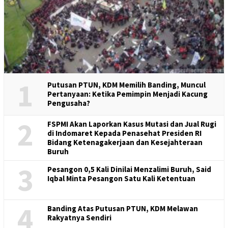
1
Putusan PTUN, KDM Memilih Banding, Muncul
Pertanyaan: Ketika Pemimpin Menjadi Kacung
Pengusaha?
2
FSPMI Akan Laporkan Kasus Mutasi dan Jual Rugi
di Indomaret Kepada Penasehat Presiden RI
Bidang Ketenagakerjaan dan Kesejahteraan
Buruh
3
Pesangon 0,5 Kali Dinilai Menzalimi Buruh, Said
Iqbal Minta Pesangon Satu Kali Ketentuan
4
Banding Atas Putusan PTUN, KDM Melawan
Rakyatnya Sendiri