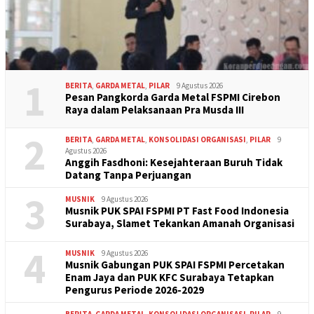
1
BERITA
,
GARDA METAL
,
PILAR
9 Agustus 2026
Pesan Pangkorda Garda Metal FSPMI Cirebon
Raya dalam Pelaksanaan Pra Musda III
2
BERITA
,
GARDA METAL
,
KONSOLIDASI ORGANISASI
,
PILAR
9
Agustus 2026
Anggih Fasdhoni: Kesejahteraan Buruh Tidak
Datang Tanpa Perjuangan
3
MUSNIK
9 Agustus 2026
Musnik PUK SPAI FSPMI PT Fast Food Indonesia
Surabaya, Slamet Tekankan Amanah Organisasi
4
MUSNIK
9 Agustus 2026
Musnik Gabungan PUK SPAI FSPMI Percetakan
Enam Jaya dan PUK KFC Surabaya Tetapkan
Pengurus Periode 2026-2029