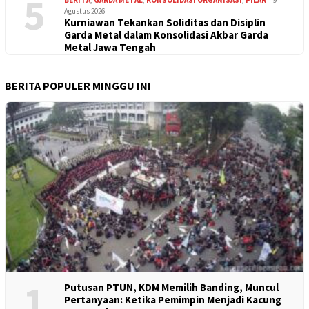
5
BERITA
,
GARDA METAL
,
KONSOLIDASI ORGANISASI
,
PILAR
9
Agustus 2026
Kurniawan Tekankan Soliditas dan Disiplin
Garda Metal dalam Konsolidasi Akbar Garda
Metal Jawa Tengah
BERITA POPULER MINGGU INI
1
Putusan PTUN, KDM Memilih Banding, Muncul
Pertanyaan: Ketika Pemimpin Menjadi Kacung