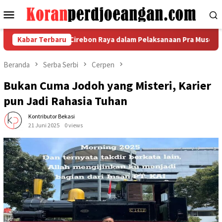
Loncat
Menu
ke
Mobile
konten
etal FSPMI Cirebon Raya dalam Pelaksanaan Pra Musda III
Kabar Terbaru
Beranda
Serba Serbi
Cerpen
Bukan Cuma Jodoh yang Misteri, Karier
pun Jadi Rahasia Tuhan
Kontributor Bekasi
21 Juni 2025
0 views