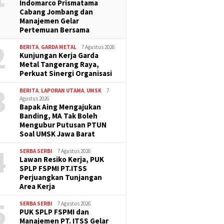
Indomarco Prismatama
Cabang Jombang dan
Manajemen Gelar
Pertemuan Bersama
2
BERITA
,
GARDA METAL
7 Agustus 2026
Kunjungan Kerja Garda
Metal Tangerang Raya,
Perkuat Sinergi Organisasi
3
BERITA
,
LAPORAN UTAMA
,
UMSK
7
Agustus 2026
Bapak Aing Mengajukan
Banding, MA Tak Boleh
Mengubur Putusan PTUN
Soal UMSK Jawa Barat
4
SERBA SERBI
7 Agustus 2026
Lawan Resiko Kerja, PUK
SPLP FSPMI PT.ITSS
Perjuangkan Tunjangan
Area Kerja
5
SERBA SERBI
7 Agustus 2026
PUK SPLP FSPMI dan
Manajemen PT. ITSS Gelar