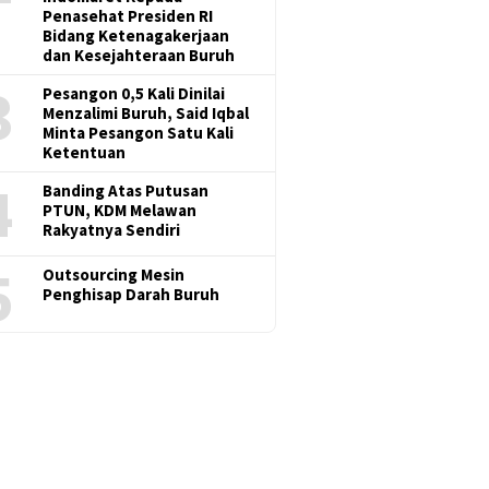
Penasehat Presiden RI
Bidang Ketenagakerjaan
dan Kesejahteraan Buruh
3
Pesangon 0,5 Kali Dinilai
Menzalimi Buruh, Said Iqbal
Minta Pesangon Satu Kali
Ketentuan
4
Banding Atas Putusan
PTUN, KDM Melawan
Rakyatnya Sendiri
5
Outsourcing Mesin
Penghisap Darah Buruh