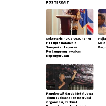
POS TERKAIT
Sekretaris PUK SPAMK FSPMI
Puji
PT Fujita Indonesia
Mela
Sampaikan Laporan
Perj
Pertanggungjawaban
Kepengurusan
Pangkorwil Garda Metal Jawa
Timur : Laksanakan Instruksi
Organisasi, Perkuat