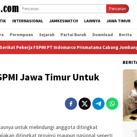
Pencarian
TIK
INTERNASIONAL
JAMKESWATCH
LAINNYA
JAWA TIMUR
ra
Perempuan
Sejarah
Partai Buruh
Download
Berita
kerja FSPMI PT Indomarco Prismatama Cabang Jombang dan Mana
BERIT
FSPMI Jawa Timur Untuk
gasnya untuk melindungi anggota ditingkat
akan ditingkat provinsi maupun nasional seperti