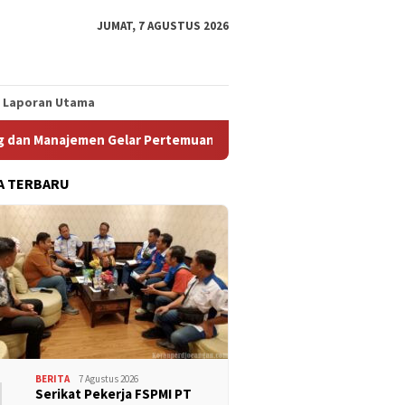
JUMAT, 7 AGUSTUS 2026
Laporan Utama
jemen Gelar Pertemuan Bersama
Kunjungan Kerja Garda M
A TERBARU
1
BERITA
7 Agustus 2026
Serikat Pekerja FSPMI PT