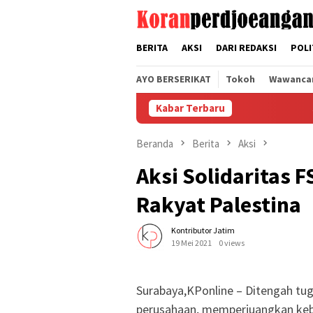
Loncat
tutup
ke
konten
BERITA
AKSI
DARI REDAKSI
POLI
AYO BERSERIKAT
Tokoh
Wawanca
Kabar Terbaru
Serikat Pe
Beranda
Berita
Aksi
Aksi Solidaritas 
Rakyat Palestina
Kontributor Jatim
19 Mei 2021
0 views
Surabaya,KPonline – Ditengah tu
perusahaan, memperjuangkan kebij