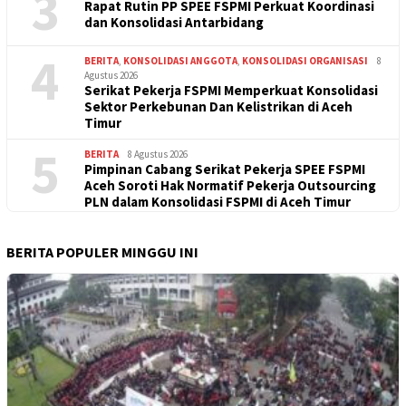
3
Rapat Rutin PP SPEE FSPMI Perkuat Koordinasi
dan Konsolidasi Antarbidang
4
BERITA
,
KONSOLIDASI ANGGOTA
,
KONSOLIDASI ORGANISASI
8
Agustus 2026
Serikat Pekerja FSPMI Memperkuat Konsolidasi
Sektor Perkebunan Dan Kelistrikan di Aceh
Timur
5
BERITA
8 Agustus 2026
Pimpinan Cabang Serikat Pekerja SPEE FSPMI
Aceh Soroti Hak Normatif Pekerja Outsourcing
PLN dalam Konsolidasi FSPMI di Aceh Timur
BERITA POPULER MINGGU INI