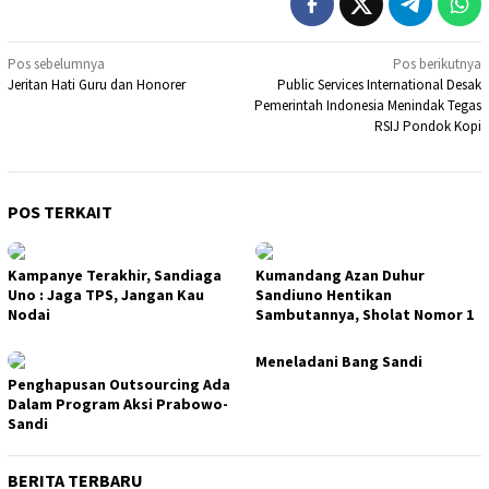
Navigasi
Pos sebelumnya
Pos berikutnya
Jeritan Hati Guru dan Honorer
Public Services International Desak
pos
Pemerintah Indonesia Menindak Tegas
RSIJ Pondok Kopi
POS TERKAIT
Kampanye Terakhir, Sandiaga
Kumandang Azan Duhur
Uno : Jaga TPS, Jangan Kau
Sandiuno Hentikan
Nodai
Sambutannya, Sholat Nomor 1
Meneladani Bang Sandi
Penghapusan Outsourcing Ada
Dalam Program Aksi Prabowo-
Sandi
BERITA TERBARU