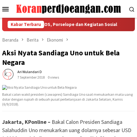
Loncat
Menu
ke
Mobile
konten
an Ketaatan COS, Porselope dan Kegiatan Sosial
Kabar Terbaru
Isu Kek
Beranda
Berita
Ekonomi
Aksi Nyata Sandiaga Uno untuk Bela
Negara
Ari Wulandari D
7 September 2018
0 views
Bakal calon wakil presiden (cawapres) Sandiaga Uno saat menukarkan mata uang
dolar dengan rupiah di sebuah pusat perbelanjaan di Jakarta Selatan, Kamis
(6/9/2018).
Jakarta, KPonline –
Bakal Calon Presiden Sandiaga
Salahuddin Uno menukarkan uang dolarnya sebesar USD