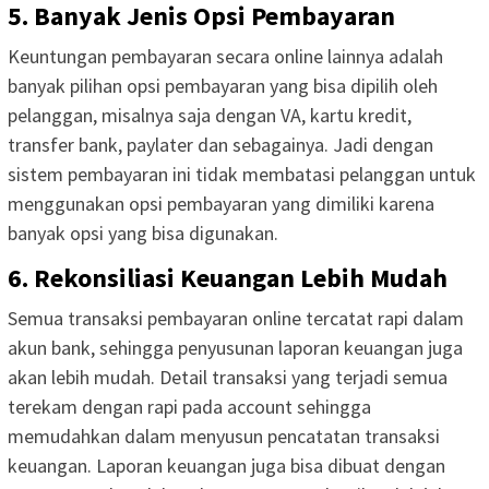
5. Banyak Jenis Opsi Pembayaran
Keuntungan pembayaran secara online lainnya adalah
banyak pilihan opsi pembayaran yang bisa dipilih oleh
pelanggan, misalnya saja dengan VA, kartu kredit,
transfer bank, paylater dan sebagainya. Jadi dengan
sistem pembayaran ini tidak membatasi pelanggan untuk
menggunakan opsi pembayaran yang dimiliki karena
banyak opsi yang bisa digunakan.
6. Rekonsiliasi Keuangan Lebih Mudah
Semua transaksi pembayaran online tercatat rapi dalam
akun bank, sehingga penyusunan laporan keuangan juga
akan lebih mudah. Detail transaksi yang terjadi semua
terekam dengan rapi pada account sehingga
memudahkan dalam menyusun pencatatan transaksi
keuangan. Laporan keuangan juga bisa dibuat dengan