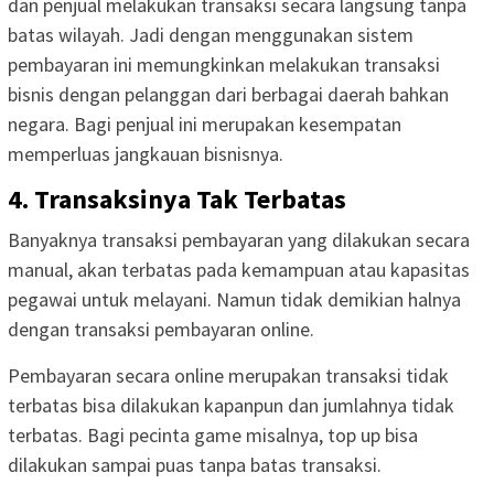
dan penjual melakukan transaksi secara langsung tanpa
batas wilayah. Jadi dengan menggunakan sistem
pembayaran ini memungkinkan melakukan transaksi
bisnis dengan pelanggan dari berbagai daerah bahkan
negara. Bagi penjual ini merupakan kesempatan
memperluas jangkauan bisnisnya.
4. Transaksinya Tak Terbatas
Banyaknya transaksi pembayaran yang dilakukan secara
manual, akan terbatas pada kemampuan atau kapasitas
pegawai untuk melayani. Namun tidak demikian halnya
dengan transaksi pembayaran online.
Pembayaran secara online merupakan transaksi tidak
terbatas bisa dilakukan kapanpun dan jumlahnya tidak
terbatas. Bagi pecinta game misalnya, top up bisa
dilakukan sampai puas tanpa batas transaksi.