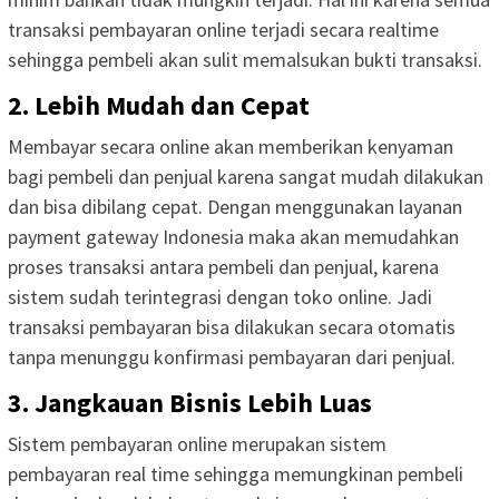
transaksi pembayaran online terjadi secara realtime
sehingga pembeli akan sulit memalsukan bukti transaksi.
2. Lebih Mudah dan Cepat
Membayar secara online akan memberikan kenyaman
bagi pembeli dan penjual karena sangat mudah dilakukan
dan bisa dibilang cepat. Dengan menggunakan layanan
payment gateway Indonesia maka akan memudahkan
proses transaksi antara pembeli dan penjual, karena
sistem sudah terintegrasi dengan toko online. Jadi
transaksi pembayaran bisa dilakukan secara otomatis
tanpa menunggu konfirmasi pembayaran dari penjual.
3. Jangkauan Bisnis Lebih Luas
Sistem pembayaran online merupakan sistem
pembayaran real time sehingga memungkinan pembeli