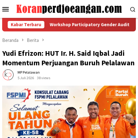
Loncat
Menu
ke
Mobile
konten
ealnya?
Kabar Terbaru
Workshop Participatory Gender Audit Dorong Kes
Beranda
Berita
Yudi Efrizon: HUT Ir. H. Said Iqbal Jadi
Momentum Perjuangan Buruh Pelalawan
MP Pelalawan
5 Juli 2026
38 views