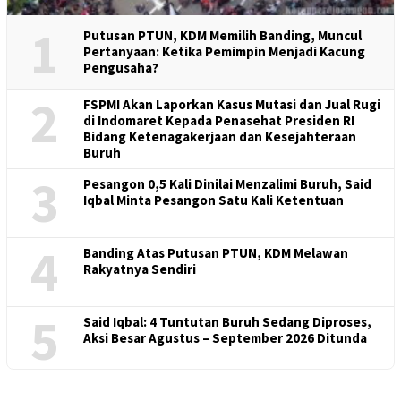
1
Putusan PTUN, KDM Memilih Banding, Muncul
Pertanyaan: Ketika Pemimpin Menjadi Kacung
Pengusaha?
2
FSPMI Akan Laporkan Kasus Mutasi dan Jual Rugi
di Indomaret Kepada Penasehat Presiden RI
Bidang Ketenagakerjaan dan Kesejahteraan
Buruh
3
Pesangon 0,5 Kali Dinilai Menzalimi Buruh, Said
Iqbal Minta Pesangon Satu Kali Ketentuan
4
Banding Atas Putusan PTUN, KDM Melawan
Rakyatnya Sendiri
5
Said Iqbal: 4 Tuntutan Buruh Sedang Diproses,
Aksi Besar Agustus – September 2026 Ditunda