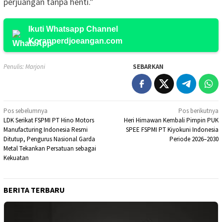
perjuangan tanpa henti.”
Ikuti Whatsapp Channel
Koranperdjoeangan.com
Penulis: Marjoni
SEBARKAN
Navigasi
Pos sebelumnya
Pos berikutnya
LDK Serikat FSPMI PT Hino Motors
Heri Himawan Kembali Pimpin PUK
pos
Manufacturing Indonesia Resmi
SPEE FSPMI PT Kiyokuni Indonesia
Ditutup, Pengurus Nasional Garda
Periode 2026–2030
Metal Tekankan Persatuan sebagai
Kekuatan
BERITA TERBARU