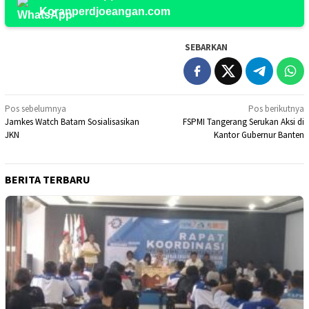
Koranperdjoeangan.com
SEBARKAN
Navigasi
Pos sebelumnya
Pos berikutnya
Jamkes Watch Batam Sosialisasikan
FSPMI Tangerang Serukan Aksi di
pos
JKN
Kantor Gubernur Banten
BERITA TERBARU