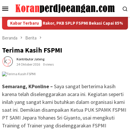
Loncat
Menu
ke
Mobile
konten
ilaporkan dalam Rakor, PKB SPLP FSPMI Bekasi Capai 85%
Kabar Terbaru
Beranda
Berita
Terima Kasih FSPMI
Kontributor Jateng
24 Oktober 2016
0 views
Semarang, KPonline –
Saya sangat berterima kasih
karena telah diselenggarakan acara ini. Kegiatan seperti
inilah yang sangat kami butuhkan dalam organisasi kami
saat ini. Demikian disampaikan Ketua PUK SPAMK FSPMI
PT SAMI Jepara Yohanes Sri Giyanto, usai mengikuti
Training of Trainer yang diselenggarakan FSPMI