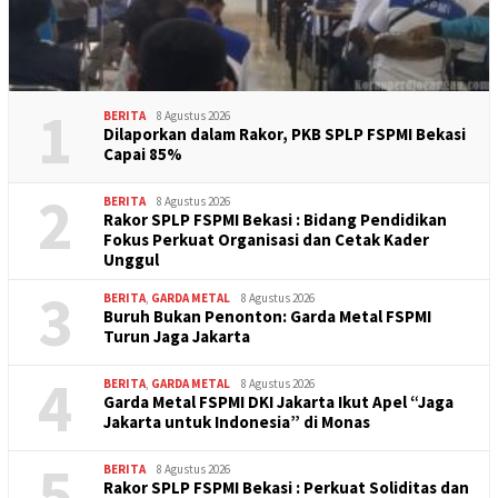
1
BERITA
8 Agustus 2026
Dilaporkan dalam Rakor, PKB SPLP FSPMI Bekasi
Capai 85%
2
BERITA
8 Agustus 2026
Rakor SPLP FSPMI Bekasi : Bidang Pendidikan
Fokus Perkuat Organisasi dan Cetak Kader
Unggul
3
BERITA
,
GARDA METAL
8 Agustus 2026
Buruh Bukan Penonton: Garda Metal FSPMI
Turun Jaga Jakarta
4
BERITA
,
GARDA METAL
8 Agustus 2026
Garda Metal FSPMI DKI Jakarta Ikut Apel “Jaga
Jakarta untuk Indonesia” di Monas
5
BERITA
8 Agustus 2026
Rakor SPLP FSPMI Bekasi : Perkuat Soliditas dan