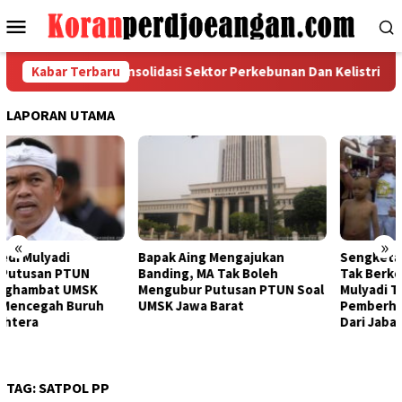
Loncat
Menu
ke
Mobile
konten
 Memperkuat Konsolidasi Sektor Perkebunan Dan Kelistrikan di A
Kabar Terbaru
LAPORAN UTAMA
«
»
Bapak Aing Mengajukan
Sengketa UMSK Jabar 2026
Banding, MA Tak Boleh
Tak Berkesudahan, Dedi
Mengubur Putusan PTUN Soal
Mulyadi Terancam
UMSK Jawa Barat
Pemberhentian Sementara
Dari Jabatannya
TAG:
SATPOL PP