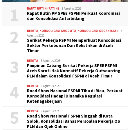
1
RAPAT RUTIN (RATIN)
8 Agustus 2026
Rapat Rutin PP SPEE FSPMI Perkuat Koordinasi
dan Konsolidasi Antarbidang
2
BERITA
,
KONSOLIDASI ANGGOTA
,
KONSOLIDASI ORGANISASI
8
Agustus 2026
Serikat Pekerja FSPMI Memperkuat Konsolidasi
Sektor Perkebunan Dan Kelistrikan di Aceh
Timur
3
BERITA
8 Agustus 2026
Pimpinan Cabang Serikat Pekerja SPEE FSPMI
Aceh Soroti Hak Normatif Pekerja Outsourcing
PLN dalam Konsolidasi FSPMI di Aceh Timur
4
BERITA
8 Agustus 2026
Road Show Nasional FSPMI Tiba di Riau, Perkuat
Konsolidasi Hadapi Dinamika Regulasi
Ketenagakerjaan
5
BERITA
8 Agustus 2026
Road Show Nasional FSPMI Singgah di Kota
Solok, Konsolidasi Bahas Persoalan Pekerja OS
PLN dan Ojek Online