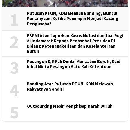
1
Putusan PTUN, KDM Memilih Banding, Muncul
Pertanyaan: Ketika Pemimpin Menjadi Kacung
Pengusaha?
2
FSPMI Akan Laporkan Kasus Mutasi dan Jual Rugi
di Indomaret Kepada Penasehat Presiden RI
Bidang Ketenagakerjaan dan Kesejahteraan
Buruh
3
Pesangon 0,5 Kali Dinilai Menzalimi Buruh, Said
Iqbal Minta Pesangon Satu Kali Ketentuan
4
Banding Atas Putusan PTUN, KDM Melawan
Rakyatnya Sendiri
5
Outsourcing Mesin Penghisap Darah Buruh