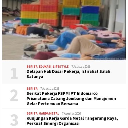
1
BERITA
,
EDUKASI
,
LIFESTYLE
7 Agustus 2026
Delapan Hak Dasar Pekerja, Istirahat Salah
Satunya
2
BERITA
7 Agustus 2026
Serikat Pekerja FSPMI PT Indomarco
Prismatama Cabang Jombang dan Manajemen
Gelar Pertemuan Bersama
3
BERITA
,
GARDA METAL
7 Agustus 2026
Kunjungan Kerja Garda Metal Tangerang Raya,
Perkuat Sinergi Organisasi