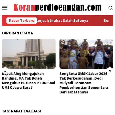
Loncat
Menu
ke
Mobile
konten
n Hak Dasar Pekerja, Istirahat Salah Satunya
Kabar Terbaru
Serikat Pe
LAPORAN UTAMA
«
»
Sengketa UMSK Jabar 2026
Banding Putusan PTUN Prihal
Tak Berkesudahan, Dedi
UMSK Jabar Tuai Sorotan
Mulyadi Terancam
KSPI: Yang Bayar UMSK Itu
Pemberhentian Sementara
Pengusaha, Tapi Mengapa
Dari Jabatannya
Gubernur Ngotot Melakukan
Banding?
TAG:
RAPAT EVALUASI