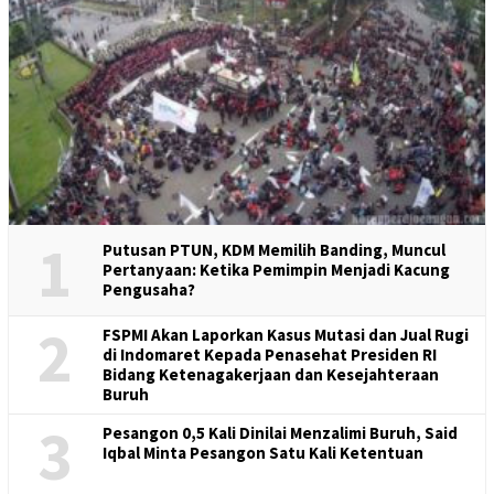
1
Putusan PTUN, KDM Memilih Banding, Muncul
Pertanyaan: Ketika Pemimpin Menjadi Kacung
Pengusaha?
2
FSPMI Akan Laporkan Kasus Mutasi dan Jual Rugi
di Indomaret Kepada Penasehat Presiden RI
Bidang Ketenagakerjaan dan Kesejahteraan
Buruh
3
Pesangon 0,5 Kali Dinilai Menzalimi Buruh, Said
Iqbal Minta Pesangon Satu Kali Ketentuan