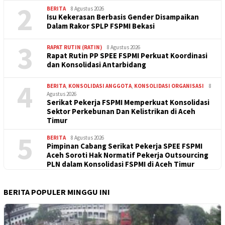
2
BERITA
8 Agustus 2026
Isu Kekerasan Berbasis Gender Disampaikan
Dalam Rakor SPLP FSPMI Bekasi
3
RAPAT RUTIN (RATIN)
8 Agustus 2026
Rapat Rutin PP SPEE FSPMI Perkuat Koordinasi
dan Konsolidasi Antarbidang
4
BERITA
,
KONSOLIDASI ANGGOTA
,
KONSOLIDASI ORGANISASI
8
Agustus 2026
Serikat Pekerja FSPMI Memperkuat Konsolidasi
Sektor Perkebunan Dan Kelistrikan di Aceh
Timur
5
BERITA
8 Agustus 2026
Pimpinan Cabang Serikat Pekerja SPEE FSPMI
Aceh Soroti Hak Normatif Pekerja Outsourcing
PLN dalam Konsolidasi FSPMI di Aceh Timur
BERITA POPULER MINGGU INI