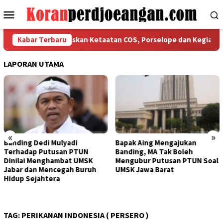
Loncat
Menu
ke
Mobile
konten
SPMI Bekasi Tegaskan Ketaatan COS, Porselope dan Kegiatan Sos
Kabar Terbaru
LAPORAN UTAMA
«
»
nding Dedi Mulyadi
Bapak Aing Mengajukan
Se
rhadap Putusan PTUN
Banding, MA Tak Boleh
Ta
nilai Menghambat UMSK
Mengubur Putusan PTUN Soal
Mu
bar dan Mencegah Buruh
UMSK Jawa Barat
Pe
dup Sejahtera
Da
TAG:
PERIKANAN INDONESIA ( PERSERO )