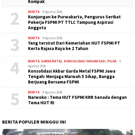
Kompak
2
BERITA
9 Agustus 2026
Kunjungan ke Purwakarta, Pengurus Serikat
Pekerja FSPMI PT TTLC Tampung Aspirasi
Anggota
3
BERITA
9 Agustus 2026
Yang tersirat Dari Kemeriahan HUT FSPMI PT
Kerta Rajasa Raya ke 2 Tahun
4
BERITA
,
GARDA METAL
,
KONSOLIDASI ORGANISASI
,
PILAR
9
Agustus 2026
Konsolidasi Akbar Garda Metal FSPMI Jawa
Tengah: Menjaga Marwah 5 Sikap, Bangga
Berjuang Bersama FSPMI
5
BERITA
9 Agustus 2026
Narwoko : Tema HUT FSPMI KRR Senada dengan
Tema HUT RI
BERITA POPULER MINGGU INI