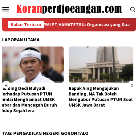
Loncat
Menu
ke
Mobile
konten
I PUK SPAMK FSPMI PT HAMATETSU: Organisasi yang Kuat Lahir d
Kabar Terbaru
LAPORAN UTAMA
«
»
Bapak Aing Mengajukan
Sengketa UMSK Jabar 2026
Banding, MA Tak Boleh
Tak Berkesudahan, Dedi
Mengubur Putusan PTUN Soal
Mulyadi Terancam
UMSK Jawa Barat
Pemberhentian Sementara
Dari Jabatannya
TAG:
PENGADILAN NEGERI GORONTALO