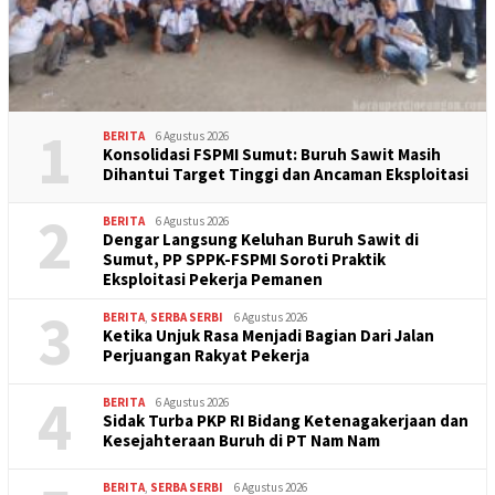
1
BERITA
6 Agustus 2026
Konsolidasi FSPMI Sumut: Buruh Sawit Masih
Dihantui Target Tinggi dan Ancaman Eksploitasi
2
BERITA
6 Agustus 2026
Dengar Langsung Keluhan Buruh Sawit di
Sumut, PP SPPK-FSPMI Soroti Praktik
Eksploitasi Pekerja Pemanen
3
BERITA
,
SERBA SERBI
6 Agustus 2026
Ketika Unjuk Rasa Menjadi Bagian Dari Jalan
Perjuangan Rakyat Pekerja
4
BERITA
6 Agustus 2026
Sidak Turba PKP RI Bidang Ketenagakerjaan dan
Kesejahteraan Buruh di PT Nam Nam
BERITA
,
SERBA SERBI
6 Agustus 2026