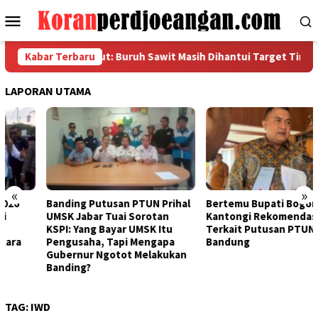
Loncat
Menu
ke
Mobile
konten
idasi FSPMI Sumut: Buruh Sawit Masih Dihantui Target Tinggi dan
Kabar Terbaru
LAPORAN UTAMA
«
»
Banding Putusan PTUN Prihal
Bertemu Bupati Bogor, FSPMI
UMSK Jabar Tuai Sorotan
Kantongi Rekomendasi Ini
KSPI: Yang Bayar UMSK Itu
Terkait Putusan PTUN
Pengusaha, Tapi Mengapa
Bandung
Gubernur Ngotot Melakukan
Banding?
TAG:
IWD