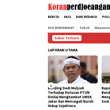
Loncat
tutup
ke
konten
BERITA
AKSI
DARI REDAKSI
POLI
AYO BERSERIKAT
Tokoh
Wawanca
Kabar Terbaru
LAPORAN UTAMA
«
ding Dedi Mulyadi
Bapak Aing Mengajukan
Seng
rhadap Putusan PTUN
Banding, MA Tak Boleh
Tak 
ilai Menghambat UMSK
Mengubur Putusan PTUN
Muly
ar dan Mencegah Buruh
Soal UMSK Jawa Barat
Pemb
up Sejahtera
Dari