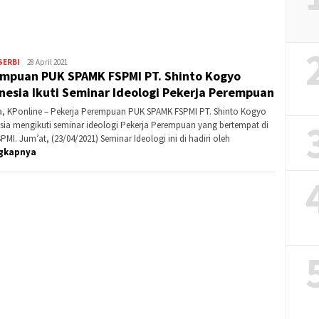
Banding?
SERBI
Kontributor
28 April 2021
mpuan PUK SPAMK FSPMI PT. Shinto Kogyo
Karawang
nesia Ikuti Seminar Ideologi Pekerja Perempuan
a, KPonline – Pekerja Perempuan PUK SPAMK FSPMI PT. Shinto Kogyo
sia mengikuti seminar ideologi Pekerja Perempuan yang bertempat di
MI. Jum’at, (23/04/2021) Seminar Ideologi ini di hadiri oleh
gkapnya