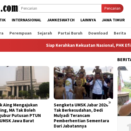
Pencarian
TIK
INTERNASIONAL
JAMKESWATCH
LAINNYA
JAWA TIMUR
ra
Perempuan
Sejarah
Partai Buruh
Download
Berita
Siap Kerahkan Kekuatan Nasional, PHK Efisiensi d
BERIT
»
keta UMSK Jabar 2026
Banding Putusan PTUN Prihal
Bertem
Berkesudahan, Dedi
UMSK Jabar Tuai Sorotan
Kanton
adi Terancam
KSPI: Yang Bayar UMSK Itu
Terka
erhentian Sementara
Pengusaha, Tapi Mengapa
Bandu
 Jabatannya
Gubernur Ngotot Melakukan