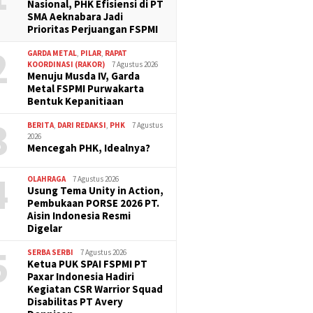
Nasional, PHK Efisiensi di PT
SMA Aeknabara Jadi
Prioritas Perjuangan FSPMI
2
GARDA METAL
,
PILAR
,
RAPAT
KOORDINASI (RAKOR)
7 Agustus 2026
Menuju Musda IV, Garda
Metal FSPMI Purwakarta
Bentuk Kepanitiaan
3
BERITA
,
DARI REDAKSI
,
PHK
7 Agustus
2026
Mencegah PHK, Idealnya?
4
OLAHRAGA
7 Agustus 2026
Usung Tema Unity in Action,
Pembukaan PORSE 2026 PT.
Aisin Indonesia Resmi
Digelar
5
SERBA SERBI
7 Agustus 2026
Ketua PUK SPAI FSPMI PT
Paxar Indonesia Hadiri
Kegiatan CSR Warrior Squad
Disabilitas PT Avery