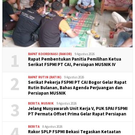
1
RAPAT KOORDINASI (RAKOR)
9 Agustus 2026
Rapat Pembentukan Panitia Pemilihan Ketua
Serikat FSPMI PT CAI, Persiapan MUSNIK IV
2
RAPAT RUTIN (RATIN)
9 Agustus 2026
Serikat Pekerja FSPMI PT CAI Bogor Gelar Rapat
Rutin Bulanan, Bahas Agenda Perjuangan dan
Persiapan MUSNIK
3
BERITA
,
MUSNIK
9 Agustus 2026
Jelang Musyawarah Unit Kerja V, PUK SPAI FSPMI
PT Permata Offset Prima Gelar Rapat Persiapan
4
BERITA
8 Agustus 2026
Rakor SPLP FSPMI Bekasi Tegaskan Ketaatan