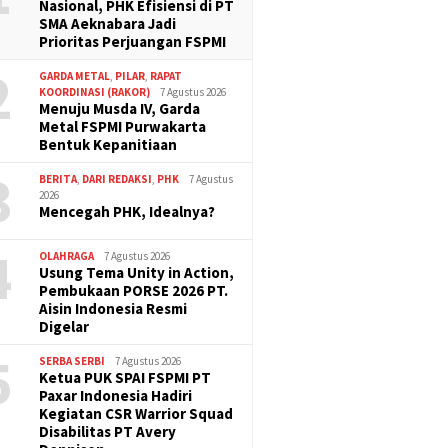
Nasional, PHK Efisiensi di PT
SMA Aeknabara Jadi
Prioritas Perjuangan FSPMI
2
GARDA METAL
,
PILAR
,
RAPAT
KOORDINASI (RAKOR)
7 Agustus 2026
Menuju Musda IV, Garda
Metal FSPMI Purwakarta
Bentuk Kepanitiaan
3
BERITA
,
DARI REDAKSI
,
PHK
7 Agustus
2026
Mencegah PHK, Idealnya?
4
OLAHRAGA
7 Agustus 2026
Usung Tema Unity in Action,
Pembukaan PORSE 2026 PT.
Aisin Indonesia Resmi
Digelar
5
SERBA SERBI
7 Agustus 2026
Ketua PUK SPAI FSPMI PT
Paxar Indonesia Hadiri
Kegiatan CSR Warrior Squad
Disabilitas PT Avery