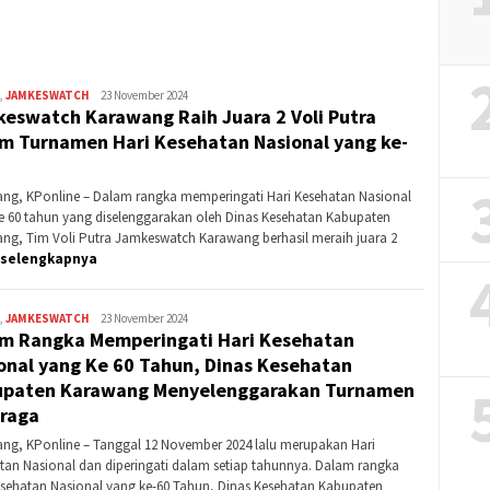
Banding?
,
JAMKESWATCH
Kontributor
23 November 2024
eswatch Karawang Raih Juara 2 Voli Putra
Karawang
m Turnamen Hari Kesehatan Nasional yang ke-
ng, KPonline – Dalam rangka memperingati Hari Kesehatan Nasional
e 60 tahun yang diselenggarakan oleh Dinas Kesehatan Kabupaten
ng, Tim Voli Putra Jamkeswatch Karawang berhasil meraih juara 2
selengkapnya
,
JAMKESWATCH
Kontributor
23 November 2024
m Rangka Memperingati Hari Kesehatan
Karawang
onal yang Ke 60 Tahun, Dinas Kesehatan
paten Karawang Menyelenggarakan Turnamen
raga
ng, KPonline – Tanggal 12 November 2024 lalu merupakan Hari
tan Nasional dan diperingati dalam setiap tahunnya. Dalam rangka
esehatan Nasional yang ke-60 Tahun, Dinas Kesehatan Kabupaten