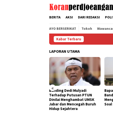
Loncat
tutup
ke
konten
BERITA
AKSI
DARI REDAKSI
POLI
AYO BERSERIKAT
Tokoh
Wawanca
Kabar Terbaru
LAPORAN UTAMA
«
i Bogor, FSPMI
Banding Dedi Mulyadi
Bapak Aing Men
mendasi Ini
Terhadap Putusan PTUN
Banding, MA Ta
san PTUN
Dinilai Menghambat UMSK
Mengubur Putu
Jabar dan Mencegah Buruh
Soal UMSK Jawa
Hidup Sejahtera