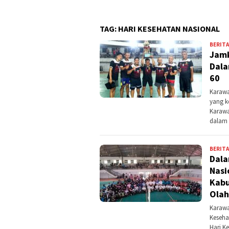
TAG:
HARI KESEHATAN NASIONAL
BERITA
Jamk
Dala
60
Karawa
yang k
Karawa
dalam
BERITA
Dala
Nasi
Kabu
Olah
Karawa
Keseha
Hari K