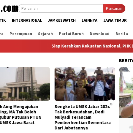
Pencarian
TIK
INTERNASIONAL
JAMKESWATCH
LAINNYA
JAWA TIMUR
ra
Perempuan
Sejarah
Partai Buruh
Download
Berita
Siap Kerahkan Kekuatan Nasional, PHK Efisiensi
BERIT
»
gajukan
Sengketa UMSK Jabar 2026
Banding Putusan 
k Boleh
Tak Berkesudahan, Dedi
UMSK Jabar Tuai 
san PTUN
Mulyadi Terancam
KSPI: Yang Bayar 
 Barat
Pemberhentian Sementara
Pengusaha, Tapi
Dari Jabatannya
Gubernur Ngotot