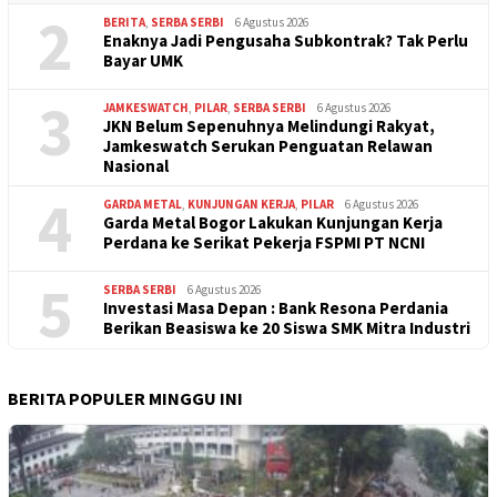
2
BERITA
,
SERBA SERBI
6 Agustus 2026
Enaknya Jadi Pengusaha Subkontrak? Tak Perlu
Bayar UMK
3
JAMKESWATCH
,
PILAR
,
SERBA SERBI
6 Agustus 2026
JKN Belum Sepenuhnya Melindungi Rakyat,
Jamkeswatch Serukan Penguatan Relawan
Nasional
4
GARDA METAL
,
KUNJUNGAN KERJA
,
PILAR
6 Agustus 2026
Garda Metal Bogor Lakukan Kunjungan Kerja
Perdana ke Serikat Pekerja FSPMI PT NCNI
5
SERBA SERBI
6 Agustus 2026
Investasi Masa Depan : Bank Resona Perdania
Berikan Beasiswa ke 20 Siswa SMK Mitra Industri
BERITA POPULER MINGGU INI