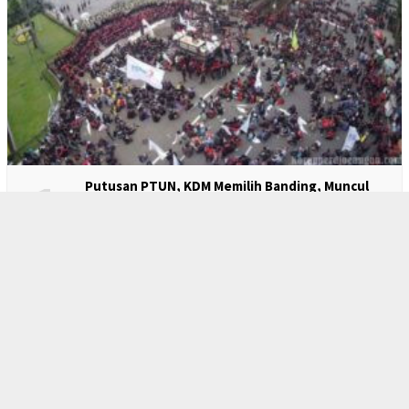
1
Putusan PTUN, KDM Memilih Banding, Muncul
Pertanyaan: Ketika Pemimpin Menjadi Kacung
Pengusaha?
2
FSPMI Akan Laporkan Kasus Mutasi dan Jual Rugi
di Indomaret Kepada Penasehat Presiden RI
Bidang Ketenagakerjaan dan Kesejahteraan
Buruh
3
Pesangon 0,5 Kali Dinilai Menzalimi Buruh, Said
Iqbal Minta Pesangon Satu Kali Ketentuan
Banding Atas Putusan PTUN, KDM Melawan