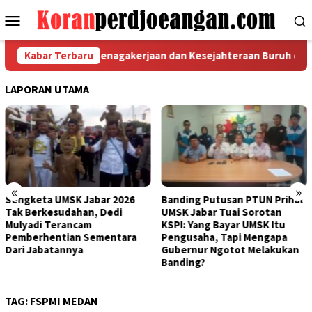
Loncat
Menu
ke
Mobile
konten
P RI Bidang Ketenagakerjaan dan Kesejahteraan Buruh di PT Nam
Kabar Terbaru
LAPORAN UTAMA
«
»
Banding Putusan PTUN Prihal
Bertemu Bupati Bogor, FSPMI
UMSK Jabar Tuai Sorotan
Kantongi Rekomendasi Ini
KSPI: Yang Bayar UMSK Itu
Terkait Putusan PTUN
Pengusaha, Tapi Mengapa
Bandung
Gubernur Ngotot Melakukan
Banding?
TAG:
FSPMI MEDAN